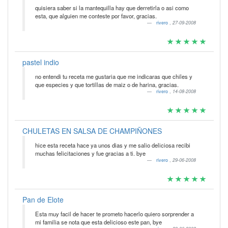
quisiera saber si la mantequilla hay que derretirla o asi como
esta, que alguien me conteste por favor, gracias.
rivero
,
27-09-2008
pastel indio
no entendi tu receta me gustaria que me indicaras que chiles y
que especies y que tortillas de maiz o de harina, gracias.
rivero
,
14-08-2008
CHULETAS EN SALSA DE CHAMPIÑONES
hice esta receta hace ya unos dias y me salio deliciosa recibi
muchas felicitaciones y fue gracias a ti. bye
rivero
,
29-06-2008
Pan de Elote
Esta muy facil de hacer te prometo hacerlo quiero sorprender a
mi familia se nota que esta delicioso este pan, bye