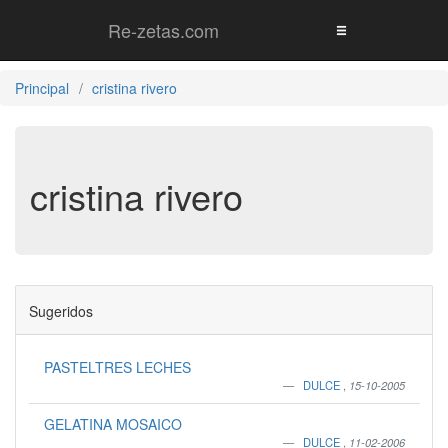
Re-zetas.com
Principal
cristina rivero
cristina rivero
Sugeridos
PASTELTRES LECHES
DULCE
,
15-10-2005
GELATINA MOSAICO
DULCE
,
11-02-2006