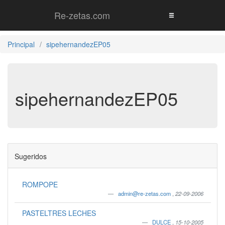
Re-zetas.com
Principal
sipehernandezEP05
sipehernandezEP05
Sugeridos
ROMPOPE
admin@re-zetas.com
,
22-09-2006
PASTELTRES LECHES
DULCE
,
15-10-2005