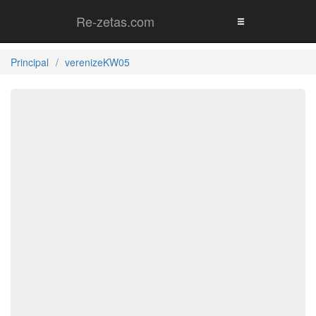
Re-zetas.com
Principal
verenizeKW05