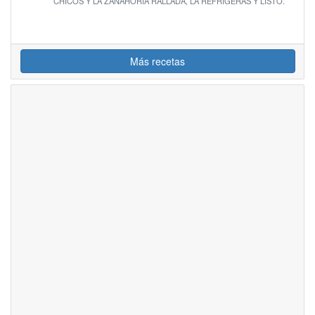
CHICOS Y LA ZANAHORIA RALLADA, LA REFRIGERAS Y LISTO.
Más recetas