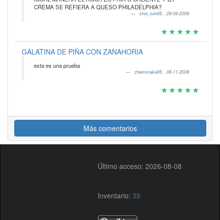
CREMA SE REFIERA A QUESO PHILADELPHIA?
chio_luin05
,
29-09-2009
GALATINA DE PIÑA CON ZANAHORIA
esta es una prueba
zhemmaka05
,
08-11-2008
Más comentarios
Último acceso: 2026-08-08
Inventario:
35