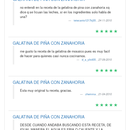
no entendi en la receta de la gelatina de pina con zanahoria xq
dice q se licuan las leches, si en los ingredientes solo habla de
una?
tetecanto1217kj05
,
24-11-2010
GALATINA DE PIÑA CON ZANAHORIA
me gusto la receta de la gelatina de mosaico pues es muy facil
de hacer para quienes casi nunca cocinamos.
d_a_ylinil05
,
27-09-2010
GALATINA DE PIÑA CON ZANAHORIA
Esta muy original tu receta, gracias.
zhemma
,
21-04-2010
GALATINA DE PIÑA CON ZANAHORIA
DESDE CUANDO ANDABA BUSCANDO ESTA RECETA, DE
IGUAL MANERA EL AGUA ES FRIA O CALIENTE Y LA