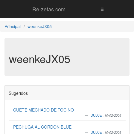
Re-zetas.com
Principal
weenkeJX05
weenkeJX05
Sugeridos
CUETE MECHADO DE TOCINO
DULCE
,
10-02-2006
PECHUGA AL CORDON BLUE
DULCE
,
10-02-2006