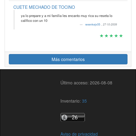
CUETE MECHADO DE TOCINO
ya lo prepare y a mi familia les encanto muy rica su reseta lo
califico con un 10
weenkejx05
,
27-10-2009
Más comentarios
Último acceso: 2026-08-08
Inventario:
35
Aviso de privacidad