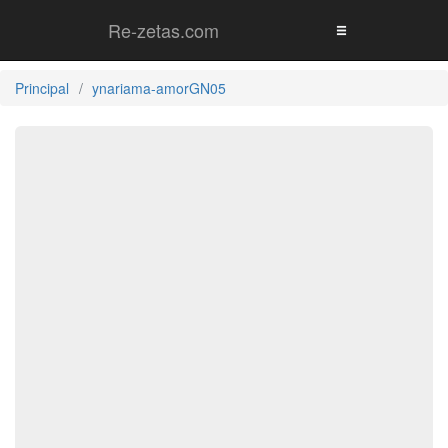
Re-zetas.com
Principal
ynariama-amorGN05