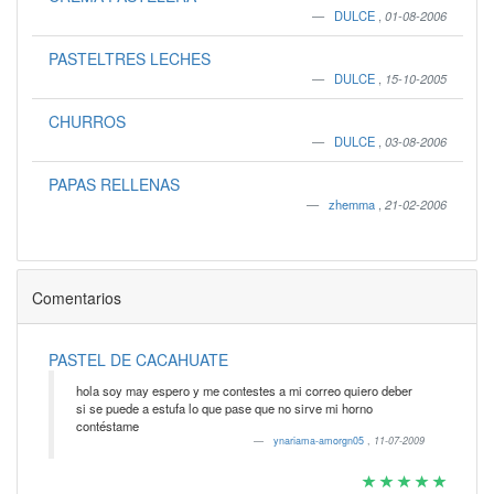
DULCE
,
01-08-2006
PASTELTRES LECHES
DULCE
,
15-10-2005
CHURROS
DULCE
,
03-08-2006
PAPAS RELLENAS
zhemma
,
21-02-2006
Comentarios
PASTEL DE CACAHUATE
hola soy may espero y me contestes a mi correo quiero deber
si se puede a estufa lo que pase que no sirve mi horno
contéstame
ynariama-amorgn05
,
11-07-2009