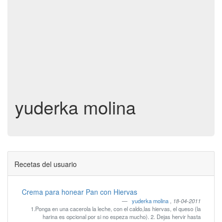
yuderka molina
Recetas del usuario
Crema para honear Pan con Hiervas
yuderka molina
,
18-04-2011
1.Ponga en una cacerola la leche, con el caldo,las hiervas, el queso (la
harina es opcional por si no espeza mucho). 2. Dejas hervir hasta