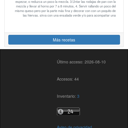
espezar, o reduzca un poco la mezcla. 3.Untar las rodajas de pan con la
mezcla y llevar al horno por 7 a 8 minutos, 4. Servir rallando un poco del
mismo queso pero por la parte más fina y decorar con con un poquito de
las hiervas. sirva con una ensalada verde y/o para acompañar una
Más recetas
Último acceso: 2026-08-10
Accesos: 44
Inventario:
3
Aviso de privacidad