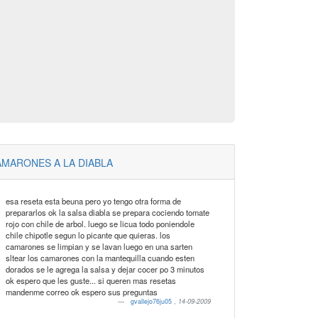
MARONES A LA DIABLA
esa reseta esta beuna pero yo tengo otra forma de
prepararlos ok la salsa diabla se prepara cociendo tomate
rojo con chile de arbol. luego se licua todo poniendole
chile chipotle segun lo picante que quieras. los
camarones se limpian y se lavan luego en una sarten
sltear los camarones con la mantequilla cuando esten
dorados se le agrega la salsa y dejar cocer po 3 minutos
ok espero que les guste... si queren mas resetas
mandenme correo ok espero sus preguntas
gvallejo76ju05
,
14-09-2009