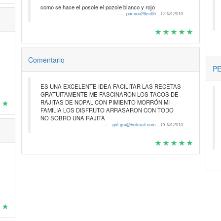
como se hace el posole el pozole blanco y rojo
pacooo26cu05
,
17-03-2010
Comentario
P
ES UNA EXCELENTE IDEA FACILITAR LAS RECETAS
GRATUITAMENTE ME FASCINARON LOS TACOS DE
RAJITAS DE NOPAL CON PIMIENTO MORRÓN MI
FAMILIA LOS DISFRUTO ARRASARON CON TODO
NO SOBRO UNA RAJITA
girl.gra@hotmail.com
,
13-03-2010