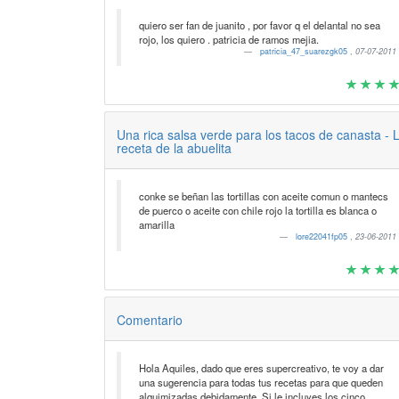
quiero ser fan de juanito , por favor q el delantal no sea
rojo, los quiero . patricia de ramos mejia.
patricia_47_suarezgk05
,
07-07-2011
Una rica salsa verde para los tacos de canasta - 
receta de la abuelita
conke se beñan las tortillas con aceite comun o mantecs
de puerco o aceite con chile rojo la tortilla es blanca o
amarilla
lore22041fp05
,
23-06-2011
Comentario
Hola Aquiles, dado que eres supercreativo, te voy a dar
una sugerencia para todas tus recetas para que queden
alquimizadas debidamente. Si le incluyes los cinco