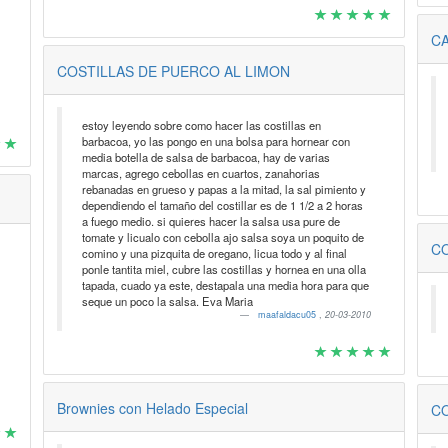
CA
COSTILLAS DE PUERCO AL LIMON
estoy leyendo sobre como hacer las costillas en
barbacoa, yo las pongo en una bolsa para hornear con
media botella de salsa de barbacoa, hay de varias
marcas, agrego cebollas en cuartos, zanahorias
rebanadas en grueso y papas a la mitad, la sal pimiento y
dependiendo el tamaño del costillar es de 1 1/2 a 2 horas
a fuego medio. si quieres hacer la salsa usa pure de
tomate y licualo con cebolla ajo salsa soya un poquito de
CO
comino y una pizquita de oregano, licua todo y al final
ponle tantita miel, cubre las costillas y hornea en una olla
tapada, cuado ya este, destapala una media hora para que
seque un poco la salsa. Eva Maria
maafaldacu05
,
20-03-2010
Brownies con Helado Especial
CO