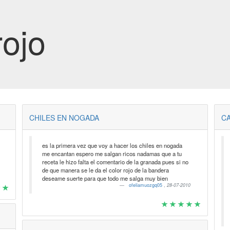
rojo
CHILES EN NOGADA
CA
es la primera vez que voy a hacer los chiles en nogada
me encantan espero me salgan ricos nadamas que a tu
receta le hizo falta el comentario de la granada pues si no
de que manera se le da el color rojo de la bandera
deseame suerte para que todo me salga muy bien
ofeliamuozgq05
,
28-07-2010