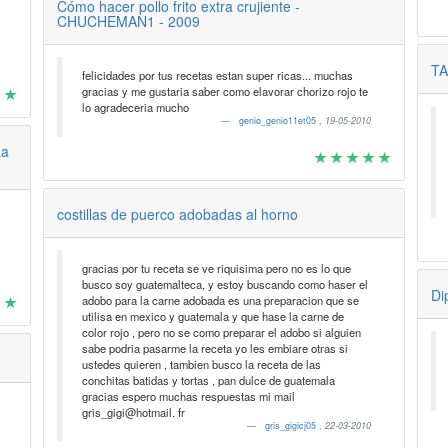
Cómo hacer pollo frito extra crujiente -
CHUCHEMAN1 - 2009
T
felicidades por tus recetas estan super ricas... muchas
gracias y me gustaria saber como elavorar chorizo rojo te
lo agradeceria mucho
genio_genio11et05
,
19-05-2010
La
costillas de puerco adobadas al horno
gracias por tu receta se ve riquisima pero no es lo que
busco soy guatemalteca, y estoy buscando como haser el
Di
adobo para la carne adobada es una preparacion que se
utilisa en mexico y guatemala y que hase la carne de
color rojo , pero no se como preparar el adobo si alguien
sabe podria pasarme la receta yo les embiare otras si
ustedes quieren , tambien busco la receta de las
conchitas batidas y tortas , pan dulce de guatemala
gracias espero muchas respuestas mi mail
gris_gigi@hotmail. fr
gris_gigicj05
,
22-03-2010