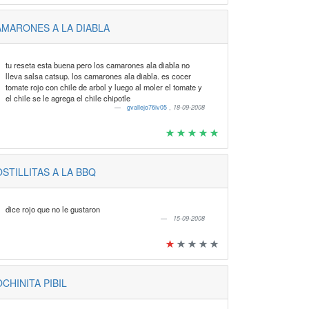
MARONES A LA DIABLA
tu reseta esta buena pero los camarones ala diabla no
lleva salsa catsup. los camarones ala diabla. es cocer
tomate rojo con chile de arbol y luego al moler el tomate y
el chile se le agrega el chile chipotle
gvallejo76iv05
,
18-09-2008
STILLITAS A LA BBQ
dice rojo que no le gustaron
15-09-2008
CHINITA PIBIL