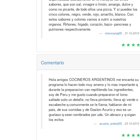
sabores, que son sal, vinagre o limón, amargo, dulce y
como no picante, de todo ellos una pizca. Y si puedes los
cinco colores, negro, verde, rojo, amarillo, blanco. Con
estos sabores y colores vamos a nutrir a nuestros
organos. Riñones, higado, corazón, bazo- pancreas y
pulmones respectivamente.
orionsianjq05
,
31-10-2010
Comentario
Hola amigos COCINEROS ARGENTINOS me encanta su
programa lo hacen todo muy ameno y lo mas importante q
durante la preparacion van repititendo los ingredientes,
soy de Peru y me gusto cuando prepararon el lomo
saltado solo un detalle, no lleva pimiento, lleva aji verde o
escabeche q comunmente se le llama; hablaron de mi
pais, de sus comidas y de Gaston Acurio y eso es un
gustaso q sean nombrados por uds. Un abrazo y q sigan
los exitos
acuario_anberji05
,
23-10-2010