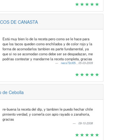
ACOS DE CANASTA
Está muy bien lo de la receta pero como se le hace para
que los tacos queden como enchilados y de color rojo y la
forma de acomodarlos tambien es parte fundamental, ya
que si no se acomodan como debe ser se despadazan, me
podrias contestar y mandarme la receta completa, gracias
necs72cl05
,
05-03-2009
p de Cebolla
re-buena la receta del dip, y tambien le puedo hechar chile
pimiento verdad, y comerla con apio rayado o zanahoria,
gracias
09-10-2008