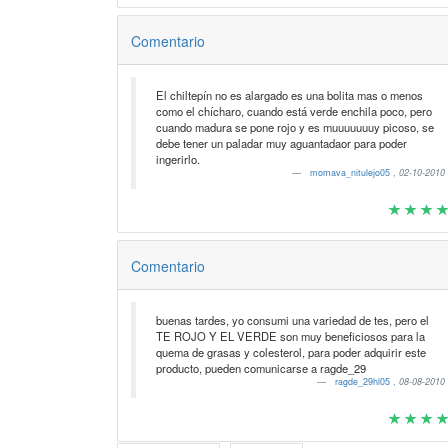
Comentario
El chiltepín no es alargado es una bolita mas o menos
como el chícharo, cuando está verde enchila poco, pero
cuando madura se pone rojo y es muuuuuuuy picoso, se
debe tener un paladar muy aguantadaor para poder
ingerirlo.
momava_nitulejo05
,
02-10-2010
Comentario
buenas tardes, yo consumi una variedad de tes, pero el
TE ROJO Y EL VERDE son muy beneficiosos para la
quema de grasas y colesterol, para poder adquirir este
producto, pueden comunicarse a ragde_29
ragde_29hl05
,
08-08-2010