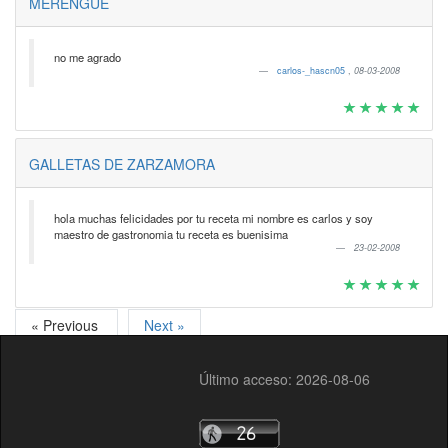
MERENGUE
no me agrado
carlos-_hascn05
,
08-03-2008
GALLETAS DE ZARZAMORA
hola muchas felicidades por tu receta mi nombre es carlos y soy
maestro de gastronomia tu receta es buenisima
23-02-2008
« Previous
Next »
Último acceso: 2026-08-06