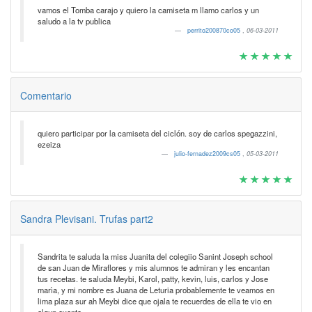
vamos el Tomba carajo y quiero la camiseta m llamo carlos y un
saludo a la tv publica
perrito200870co05
,
06-03-2011
Comentario
quiero participar por la camiseta del ciclón. soy de carlos spegazzini,
ezeiza
julio-fernadez2009cs05
,
05-03-2011
Sandra Plevisani. Trufas part2
Sandrita te saluda la miss Juanita del colegiio Sanint Joseph school
de san Juan de Miraflores y mis alumnos te admiran y les encantan
tus recetas. te saluda Meybi, Karol, patty, kevin, luis, carlos y Jose
marìa, y mi nombre es Juana de Leturia probablemente te veamos en
lima plaza sur ah Meybi dice que ojala te recuerdes de ella te vio en