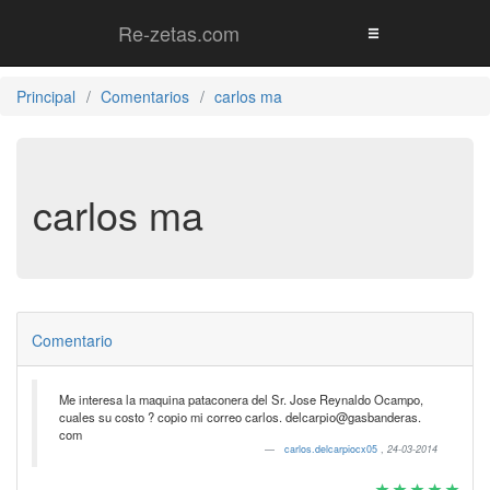
Re-zetas.com
Principal
Comentarios
carlos ma
carlos ma
Comentario
Me interesa la maquina pataconera del Sr. Jose Reynaldo Ocampo,
cuales su costo ? copio mi correo carlos. delcarpio@gasbanderas.
com
carlos.delcarpiocx05
,
24-03-2014