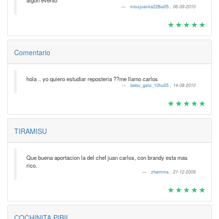
algun evento
missjuanita228ia05
,
06-09-2010
Comentario
hola .. yo quiero estudiar reposteria ??me llamo carlos
bebu_gato_10hu05
,
14-08-2010
TIRAMISU
Que buena aportacion la del chef juan carlos, con brandy esta mas
rico.
zhemma
,
21-12-2009
COCHINITA PIBIL