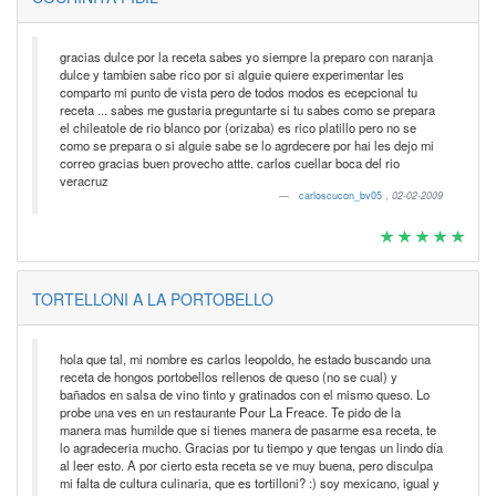
gracias dulce por la receta sabes yo siempre la preparo con naranja
dulce y tambien sabe rico por si alguie quiere experimentar les
comparto mi punto de vista pero de todos modos es ecepcional tu
receta ... sabes me gustaria preguntarte si tu sabes como se prepara
el chileatole de rio blanco por (orizaba) es rico platillo pero no se
como se prepara o si alguie sabe se lo agrdecere por hai les dejo mi
correo gracias buen provecho attte. carlos cuellar boca del rio
veracruz
carloscucon_bv05
,
02-02-2009
TORTELLONI A LA PORTOBELLO
hola que tal, mi nombre es carlos leopoldo, he estado buscando una
receta de hongos portobellos rellenos de queso (no se cual) y
bañados en salsa de vino tinto y gratinados con el mismo queso. Lo
probe una ves en un restaurante Pour La Freace. Te pido de la
manera mas humilde que si tienes manera de pasarme esa receta, te
lo agradeceria mucho. Gracias por tu tiempo y que tengas un lindo día
al leer esto. A por cierto esta receta se ve muy buena, pero disculpa
mi falta de cultura culinaria, que es tortilloni? :) soy mexicano, igual y