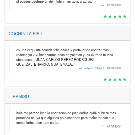
si puedes decirme un definicion mas apta. gracias.
12-09-2008
COCHINITA PIBIL
es una exquisita comida felicidades y porfavor de aportar màs
recetas yo vivi hace varios años en yucatan y los extraño mucho
atentamente: JUAN CARLOS PEREZ RODRIGUEZ.
QUETZALTENANGO, GUATEMALA,
milyortiz83hq05
,
20-08-2008
TIRAMISU
hola me parece bien la aportacion de juan carlos ojala hubiera mas
personas asi ya que algunas solo escriben para molestar con sus
comentarios bien juan carlos
15-05-2008