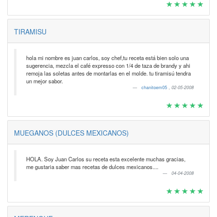
TIRAMISU
hola mi nombre es juan carlos, soy chef,tu receta está bien solo una
sugerencia, mezcla el café expresso con 1/4 de taza de brandy y ahi
remoja las soletas antes de montarlas en el molde. tu tiramisú tendra
un mejor sabor.
chanitoem05
,
02-05-2008
MUEGANOS (DULCES MEXICANOS)
HOLA. Soy Juan Carlos su receta esta excelente muchas gracias,
me gustaria saber mas recetas de dulces mexicanos....
04-04-2008