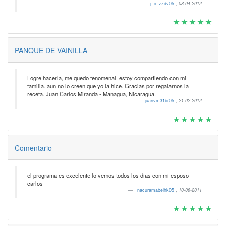
j_c_zzdv05
,
08-04-2012
PANQUE DE VAINILLA
Logre hacerla, me quedo fenomenal. estoy compartiendo con mi
familia. aun no lo creen que yo la hice. Gracias por regalarnos la
receta. Juan Carlos Miranda - Managua, Nicaragua.
juanvm31br05
,
21-02-2012
Comentario
el programa es excelente lo vemos todos los dias con mi esposo
carlos
nacuramabelhk05
,
10-08-2011