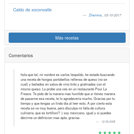
Caldo de xoconostle
Zhemma
,
03-10-2017
Más recetas
Comentarios
hola que tal, mi nombre es carlos leopoldo, he estado buscando
una receta de hongos portobellos rellenos de queso (no se
cual) y bañados en salsa de vino tinto y gratinados con el
mismo queso. Lo probe una ves en un restaurante Pour La
Freace. Te pido de la manera mas humilde que si tienes manera
de pasarme esa receta, te lo agradeceria mucho. Gracias por tu
tiempo y que tengas un lindo día al leer esto. A por cierto esta
receta se ve muy buena, pero disculpa mi falta de cultura
culinaria, que es tortilloni? :) soy mexicano, igual y si puedes
decirme un definicion mas apta. gracias.
12-09-2008