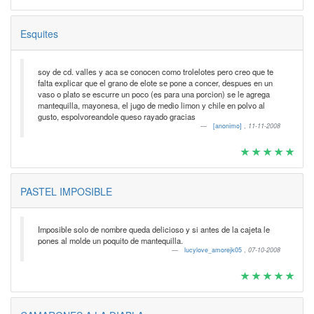
Esquites
soy de cd. valles y aca se conocen como trolelotes pero creo que te
falta explicar que el grano de elote se pone a concer, despues en un
vaso o plato se escurre un poco (es para una porcion) se le agrega
mantequilla, mayonesa, el jugo de medio limon y chile en polvo al
gusto, espolvoreandole queso rayado gracias
[anonimo]
,
11-11-2008
PASTEL IMPOSIBLE
Imposible solo de nombre queda delicioso y si antes de la cajeta le
pones al molde un poquito de mantequilla.
lucylove_amorejk05
,
07-10-2008