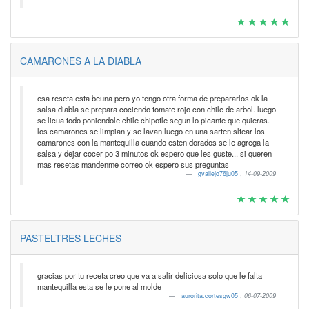
CAMARONES A LA DIABLA
esa reseta esta beuna pero yo tengo otra forma de prepararlos ok la
salsa diabla se prepara cociendo tomate rojo con chile de arbol. luego
se licua todo poniendole chile chipotle segun lo picante que quieras.
los camarones se limpian y se lavan luego en una sarten sltear los
camarones con la mantequilla cuando esten dorados se le agrega la
salsa y dejar cocer po 3 minutos ok espero que les guste... si queren
mas resetas mandenme correo ok espero sus preguntas
gvallejo76ju05
,
14-09-2009
PASTELTRES LECHES
gracias por tu receta creo que va a salir deliciosa solo que le falta
mantequilla esta se le pone al molde
aurorita.cortesgw05
,
06-07-2009