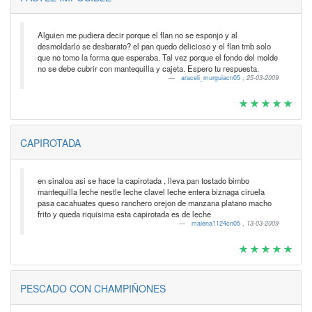
Alguien me pudiera decir porque el flan no se esponjo y al
desmoldarlo se desbarato? el pan quedo delicioso y el flan tmb solo
que no tomo la forma que esperaba. Tal vez porque el fondo del molde
no se debe cubrir con mantequilla y cajeta. Espero tu respuesta.
araceli_murguiacn05
,
25-03-2009
CAPIROTADA
en sinaloa asi se hace la capirotada , lleva pan tostado bimbo
mantequilla leche nestle leche clavel leche entera biznaga ciruela
pasa cacahuates queso ranchero orejon de manzana platano macho
frito y queda riquisima esta capirotada es de leche
malena1124cn05
,
13-03-2009
PESCADO CON CHAMPIÑONES