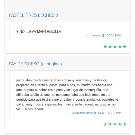
PASTEL TRES LECHES 2
Y NO LLEVA MANTEQUILLA
[anonimo]
,
04-03-2010
PAY DE QUESO (el original)
me gustan mucho sus recetas son muy sencillas y faciles de
preparar, en cuanto al pastel para niños, mi madre nos hacia uno
similar pero el sabor era a piña y en lugar de mantequilla, ella
utilizaba aceite de cocina, me comentaba que todo debia de ser
sernido para que le diera mejor sabor y consistencia, los pasteles le
salian muy ricos y esponaditos, nunca se le pasmaban. gracias por
facilitarnos la vida
alejandrinaramiarez1as05
,
26-01-2010