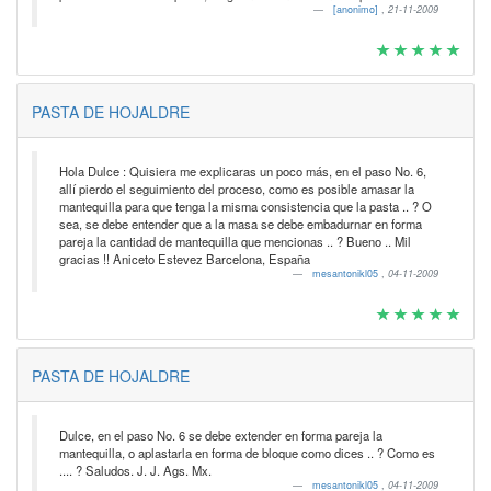
[anonimo]
,
21-11-2009
PASTA DE HOJALDRE
Hola Dulce : Quisiera me explicaras un poco más, en el paso No. 6,
allí pierdo el seguimiento del proceso, como es posible amasar la
mantequilla para que tenga la misma consistencia que la pasta .. ? O
sea, se debe entender que a la masa se debe embadurnar en forma
pareja la cantidad de mantequilla que mencionas .. ? Bueno .. Mil
gracias !! Aniceto Estevez Barcelona, España
mesantonikl05
,
04-11-2009
PASTA DE HOJALDRE
Dulce, en el paso No. 6 se debe extender en forma pareja la
mantequilla, o aplastarla en forma de bloque como dices .. ? Como es
.... ? Saludos. J. J. Ags. Mx.
mesantonikl05
,
04-11-2009