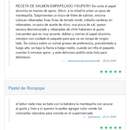
RECETA DE SALMON EMPAPELADO !!!SUPER!!! Se corta el papel
aluminio en tramos de aprox. 50cm. a la mitad le untan un poco de
mantequilla. Salpimientan un trozo de filete de salmón, encima
colocan rebanadas finas finas de tomate verde, cebolla cambray en
rebanadas, un poco de aceite de olivo, una pizca de sal, queso
oaxaca desmenuzado y rebanadas de chile habanero al gusto
(recuerden que es muy picante, doblan y cierran el papel aluminio,
menejen con cuidado el paquete para que no se rompa de ningún
lado. Se coloca sobre un comal grueso de preferencia, precalentado a
fuego alto, se baja la flama a fuego medio, cuando se infla el paquete,
cuentan 5 minutos aprox. y este delicioso platillo esta listo para
deleitarse.
normamaciascarmonacu05
,
08-03-2009
Pastel de Rompope
el betun nada mas se bate con la batidora la mantequilla con azucar
al gusto y listo a si quereis le podes agragar color vende los
colorantes naturales para comida en el supermercado
[anonimo]
,
20-01-2009