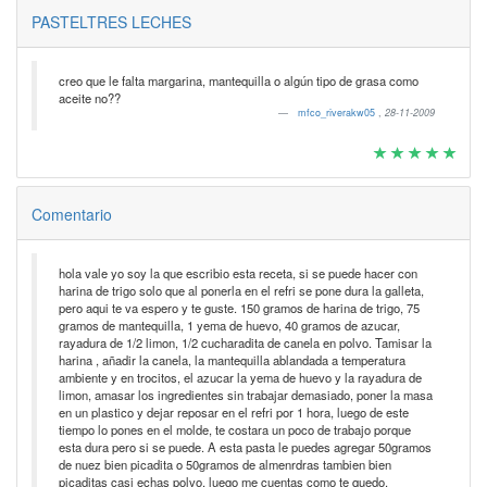
PASTELTRES LECHES
creo que le falta margarina, mantequilla o algún tipo de grasa como
aceite no??
mfco_riverakw05
,
28-11-2009
Comentario
hola vale yo soy la que escribio esta receta, si se puede hacer con
harina de trigo solo que al ponerla en el refri se pone dura la galleta,
pero aqui te va espero y te guste. 150 gramos de harina de trigo, 75
gramos de mantequilla, 1 yema de huevo, 40 gramos de azucar,
rayadura de 1/2 limon, 1/2 cucharadita de canela en polvo. Tamisar la
harina , añadir la canela, la mantequilla ablandada a temperatura
ambiente y en trocitos, el azucar la yema de huevo y la rayadura de
limon, amasar los ingredientes sin trabajar demasiado, poner la masa
en un plastico y dejar reposar en el refri por 1 hora, luego de este
tiempo lo pones en el molde, te costara un poco de trabajo porque
esta dura pero si se puede. A esta pasta le puedes agregar 50gramos
de nuez bien picadita o 50gramos de almenrdras tambien bien
picaditas casi echas polvo, luego me cuentas como te quedo.