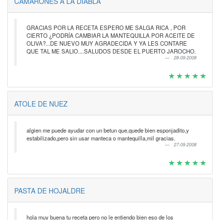
CAMARONES A LA DIABLA
GRACIAS POR LA RECETA ESPERO ME SALGA RICA , POR
CIERTO ¿PODRÍA CAMBIAR LA MANTEQUILLA POR ACEITE DE
OLIVA?...DE NUEVO MUY AGRADECIDA Y YA LES CONTARE
QUE TAL ME SALIO....SALUDOS DESDE EL PUERTO JAROCHO.
28-09-2008
ATOLE DE NUEZ
algien me puede ayudar con un betun que,quede bien esponjadito,y
estabilizado,pero sin usar manteca o mantequilla,mil gracias.
27-09-2008
PASTA DE HOJALDRE
hola muy buena tu receta pero no le entiendo bien eso de los