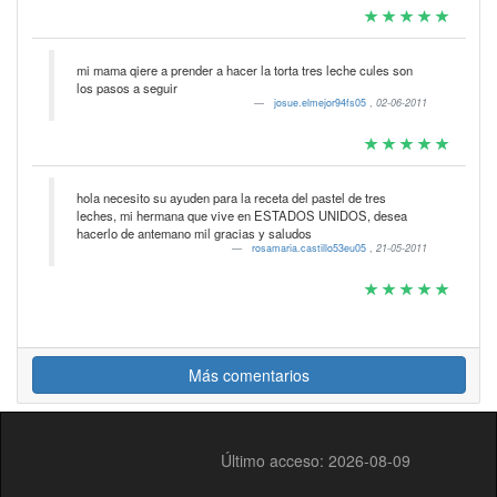
mi mama qiere a prender a hacer la torta tres leche cules son
los pasos a seguir
josue.elmejor94fs05
,
02-06-2011
hola necesito su ayuden para la receta del pastel de tres
leches, mi hermana que vive en ESTADOS UNIDOS, desea
hacerlo de antemano mil gracias y saludos
rosamaria.castillo53eu05
,
21-05-2011
Más comentarios
Último acceso: 2026-08-09