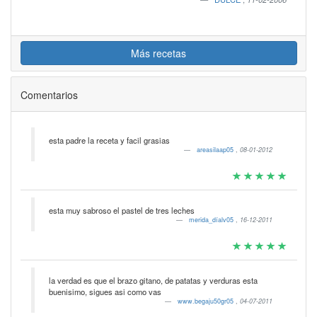
Más recetas
Comentarios
esta padre la receta y facil grasias
areasilaap05
,
08-01-2012
esta muy sabroso el pastel de tres leches
merida_díalv05
,
16-12-2011
la verdad es que el brazo gitano, de patatas y verduras esta
buenisimo, sigues asi como vas
www.begaju50gr05
,
04-07-2011