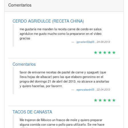
Comentarios
CERDO AGRIDULCE (RECETA CHINA)
me gustaría me manden la receta carne de cerdo en salsa
agridulce me gusto mucho como la prepararon en el video
gracias
jgmarlen53iq05
,
24-09-2013
Comentarios
favor de enivarme recetas de pastel de carne y spagueti (que
lleva hojas de albacar) pero las que elaboro geronimo en el
progra del domingo 21 de abril del 2013. no alcance a anotarlas
y quiero hacerlas, por favorrrr.
egonzalezdn05
,
22-04-2013
TACOS DE CANASTA
Me trajeron de México un frasco de mole y quiero preparar
alguna comida con carne o pollo para utilizarlo. Se me hace