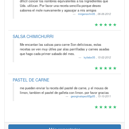
difícil concer los nombres equivalentes a los ingredientes que
Uds. utilizan. Por favor una receta sencilla porque deseo
saborea el mole nuevamente y agasajar a mis amigos
mirgenovfm05
,
06-06-2012
SALSA CHIMICHURRI
Me encantan las salsas para carne Son deliciosas, estas
recetas se ven muy útiles par alas parrilladas y carnes asadas
que hago cada primer sabado del mes.
kyliebx05
,
15-02-2012
PASTEL DE CARNE
me pueden enviar la receta del pastel de carne, y el mouss de
limon, tambien el pastel de galleta con limon. por favor gracias
georginalopez65jp05
,
15-10-2011