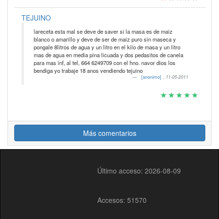
TEJUINO
lareceta esta mal se deve de saver si la masa es de maiz
blanco o amarillo y deve de ser de maiz puro sin maseca y
pongale 8litros de agua y un litro en el kilo de masa y un litro
mas de agua en media pina licuada y dos pedasitos de canela
para mas inf, al tel, 664 6249709 con el hno. navor dios los
bendiga yo trabaje 18 anos vendiendo tejuino
[anonimo]
,
11-05-2011
Más comentarios
Último acceso: 2026-08-09
Accesos: 51570