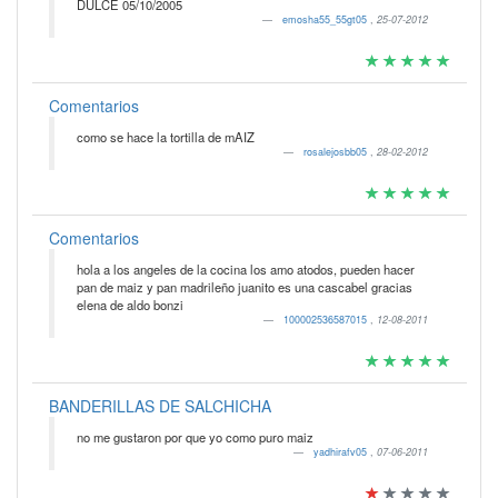
DULCE 05/10/2005
emosha55_55gt05
,
25-07-2012
Comentarios
como se hace la tortilla de mAIZ
rosalejosbb05
,
28-02-2012
Comentarios
hola a los angeles de la cocina los amo atodos, pueden hacer
pan de maiz y pan madrileño juanito es una cascabel gracias
elena de aldo bonzi
100002536587015
,
12-08-2011
BANDERILLAS DE SALCHICHA
no me gustaron por que yo como puro maiz
yadhirafv05
,
07-06-2011