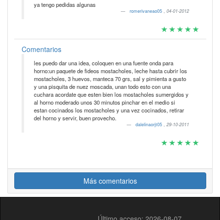
ya tengo pedidas algunas
romerivaneao05
,
04-01-2012
Comentarios
les puedo dar una idea, coloquen en una fuente onda para
horno:un paquete de fideos mostacholes, leche hasta cubrir los
mostacholes, 3 huevos, manteca 70 grs, sal y pimienta a gusto
y una pisquita de nuez moscada, unan todo esto con una
cuchara acordate que esten bien los mostacholes sumergidos y
al horno moderado unos 30 minutos pinchar en el medio si
estan cocinados los mostacholes y una vez cocinados, retirar
del horno y servir, buen provecho.
dalelinaorjt05
,
29-10-2011
Más comentarios
Último acceso: 2026-08-07