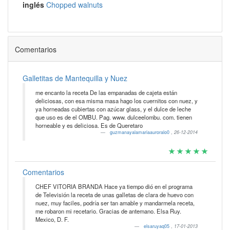
inglés
Chopped walnuts
Comentarios
Galletitas de Mantequilla y Nuez
me encanto la receta De las empanadas de cajeta están
deliciosas, con esa misma masa hago los cuernitos con nuez, y
ya horneadas cubiertas con azúcar glass, y el dulce de leche
que uso es de el OMBU. Pag. www. dulceelombu. com. tienen
horneable y es deliciosa. Es de Queretaro
guzmanayalamariaauroralo0
,
26-12-2014
Comentarios
CHEF VITORIA BRANDA Hace ya tiempo dió en el programa
de Televisión la receta de unas galletas de clara de huevo con
nuez, muy faciles, podría ser tan amable y mandarmela receta,
me robaron mi recetario. Gracias de antemano. Elsa Ruy.
Mexico, D. F.
elsaruyaq05
,
17-01-2013