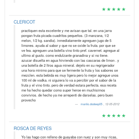
CLERICOT
practiquen esta excelente y me avisan que tal. en una jarra
pongan fruta picada cuadritos pequeños. (3 manzana, 1/2
melon, 1/2 kg. sandia). inmediatamente agreguen jugo de 5
limones. ayuda al sabor y que no se oxide la fruta. por que se
ve fea. agreguen una botella vino tinto pref. cavernet. agregue al
ultimo al gusto. como endulzante granadina y si no tiene.
azucar disuelta en agua hirviendo con las cascaras de limon . y
una botella de 2 ltros agua mineral. dejelo en su regrigerador
una hora minimo para que se fermente la fruta y los sabores se
mezclen. esta bebida es muy ligera pero lo mejor agregue unos
100 ml de vodka. ni siguiera lo va a percibir por el sabor de la
fruta y el vino tinto. pero de verdad estara perfecta. esa receta
me ha hecho quedar como super heroe en muchisimos
convivios. de hecho ya me arrepenti de darselas. pero buen
provecho
manlio.dodeep05
,
12-05-2012
ROSCA DE REYES
Yo las hago con relleno de guayaba con nuez y son muy ricas,