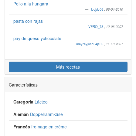
Pollo a la hungara
lcdjdv05
,
08-04-2010
pasta con rajas
VERO_78
,
12-06-2007
pay de queso ychocolate
mayrayjose04js05
,
11-10-2007
Más recetas
Características
Categoría
Lácteo
Alemán
Doppelrahmkäse
Francés
fromage en crème