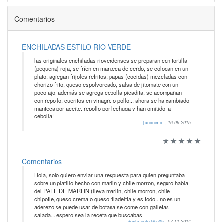
Comentarios
ENCHILADAS ESTILO RIO VERDE
las originales enchiladas rioverdenses se preparan con tortilla
(pequeña) roja, se fríen en manteca de cerdo, se colocan en un
plato, agregan frijoles refritos, papas (cocidas) mezcladas con
chorizo frito, queso espolvoreado, salsa de jitomate con un
poco ajo, además se agrega cebolla picadita, se acompañan
con repollo, cueritos en vinagre o pollo... ahora se ha cambiado
manteca por aceite, repollo por lechuga y han omitido la
cebolla!
[anonimo]
,
16-06-2015
Comentarios
Hola, solo quiero enviar una respuesta para quien preguntaba
sobre un platillo hecho con marlin y chile morron, seguro habla
del PATE DE MARLIN (lleva marlin, chile morron, chile
chipotle, queso crema o queso filadelfia y es todo.. no es un
aderezo se puede usar de botana se come con galletas
salada... espero sea la receta que buscabas
dorita.soto.9kn05
,
07-11-2014