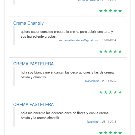
Crema Chantilly
quiero saber como se prepara la crema para cubrir una torta y
sus ingrediente gracias.
annelismateran06gmail.com
,
13-02-2014
CREMA PASTELERA
hola soy bianca me encantan las decoraciones y las de crema
batida y chantilly
biancakk05
,
28-11-2013
CREMA PASTELERA
hola me encanto las decoraciones de flores y con la crema
batida y la crema chantilli
[anonimo]
,
28-11-2013