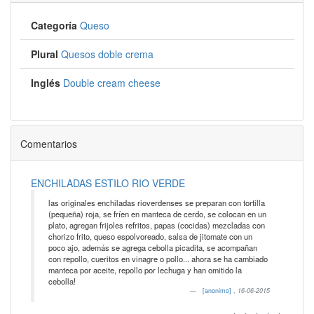
Categoría
Queso
Plural
Quesos doble crema
Inglés
Double cream cheese
Comentarios
ENCHILADAS ESTILO RIO VERDE
las originales enchiladas rioverdenses se preparan con tortilla
(pequeña) roja, se fríen en manteca de cerdo, se colocan en un
plato, agregan frijoles refritos, papas (cocidas) mezcladas con
chorizo frito, queso espolvoreado, salsa de jitomate con un
poco ajo, además se agrega cebolla picadita, se acompañan
con repollo, cueritos en vinagre o pollo... ahora se ha cambiado
manteca por aceite, repollo por lechuga y han omitido la
cebolla!
[anonimo]
,
16-06-2015