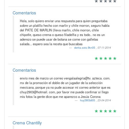
Comentarios
Hola, solo quiero enviar una respuesta para quien preguntaba
sobre un platillo hecho con marlin y chile morron, seguro habla
del PATE DE MARLIN (lleva marlin, chile morron, chile
chipotle, queso crema o queso filadelfia y es todo.. no es un
aderezo se puede usar de botana se come con galletas
salada... espero sea la receta que buscabas
dorita.soto.9kn05
,
07-11-2014
Comentarios
envio mes de marzo un correo vengalaalegria@tv. azteca. com.
mx de la promoción el doble de un jugador de la selección
mexicana, porque ya no pude accesar mi correo anterior que es
chuy2903@hotmail. com, por favor me puede confimar si llego
mis fotos la gente dice que me aparezco a Jesús Corona
huy2903dl05
,
23-04-2014
Crema Chantilly