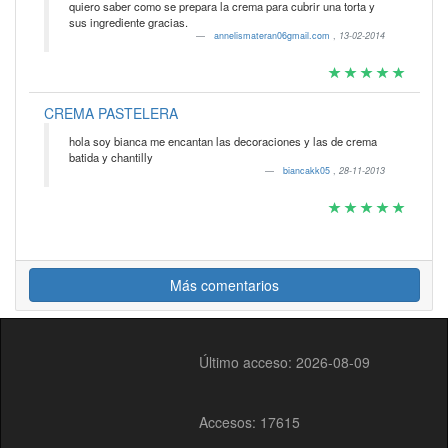
quiero saber como se prepara la crema para cubrir una torta y
sus ingrediente gracias.
annelismateran06gmail.com
,
13-02-2014
CREMA PASTELERA
hola soy bianca me encantan las decoraciones y las de crema
batida y chantilly
biancakk05
,
28-11-2013
Más comentarios
Último acceso: 2026-08-09
Accesos: 17615