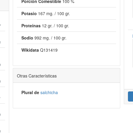
Porción Comestible
100 %
Potasio
167 mg. / 100 gr.
Proteínas
12 gr. / 100 gr.
7
Sodio
992 mg. / 100 gr.
6
Wikidata
Q131419
8
Otras Características
8
Plural de
salchicha
1
0
0