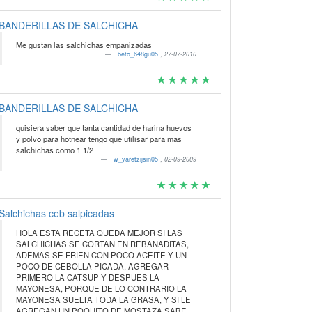
BANDERILLAS DE SALCHICHA
Me gustan las salchichas empanizadas
beto_648gu05
,
27-07-2010
BANDERILLAS DE SALCHICHA
quisiera saber que tanta cantidad de harina huevos
y polvo para hotnear tengo que utilisar para mas
salchichas como 1 1/2
w_yaretzijsin05
,
02-09-2009
Salchichas ceb salpicadas
HOLA ESTA RECETA QUEDA MEJOR SI LAS
SALCHICHAS SE CORTAN EN REBANADITAS,
ADEMAS SE FRIEN CON POCO ACEITE Y UN
POCO DE CEBOLLA PICADA, AGREGAR
PRIMERO LA CATSUP Y DESPUES LA
MAYONESA, PORQUE DE LO CONTRARIO LA
MAYONESA SUELTA TODA LA GRASA, Y SI LE
AGREGAN UN POQUITO DE MOSTAZA SABE