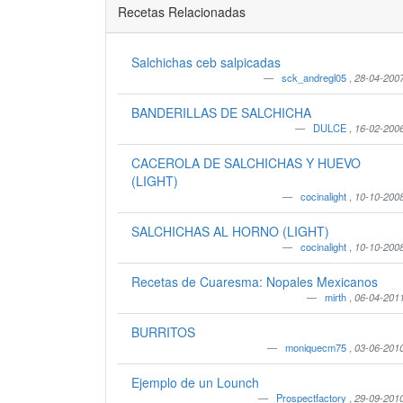
Recetas Relacionadas
Salchichas ceb salpicadas
sck_andregl05
,
28-04-200
BANDERILLAS DE SALCHICHA
DULCE
,
16-02-200
CACEROLA DE SALCHICHAS Y HUEVO
(LIGHT)
cocinalight
,
10-10-200
SALCHICHAS AL HORNO (LIGHT)
cocinalight
,
10-10-200
Recetas de Cuaresma: Nopales Mexicanos
mirth
,
06-04-201
BURRITOS
moniquecm75
,
03-06-201
Ejemplo de un Lounch
Prospectfactory
,
29-09-201