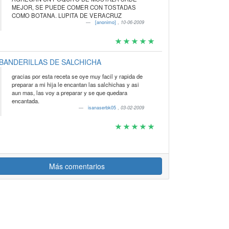
MEJOR, SE PUEDE COMER CON TOSTADAS
COMO BOTANA. LUPITA DE VERACRUZ
[anonimo]
,
10-06-2009
BANDERILLAS DE SALCHICHA
gracias por esta receta se oye muy facil y rapida de
preparar a mi hija le encantan las salchichas y asi
aun mas, las voy a preparar y se que quedara
encantada.
isanaserbk05
,
03-02-2009
Más comentarios