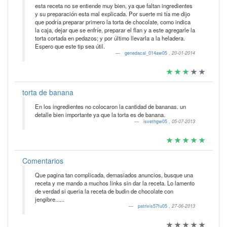
esta receta no se entiende muy bien, ya que faltan ingredientes
y su preparación esta mal explicada. Por suerte mi tía me dijo
que podría preparar primero la torta de chocolate, como indica
la caja, dejar que se enfríe, preparar el flan y a este agregarle la
torta cortada en pedazos; y por último llevarla a la heladera.
Espero que este tip sea útil.
genedacal_014aw05
,
20-01-2014
torta de banana
En los ingredientes no colocaron la cantidad de bananas. un
detalle bien importante ya que la torta es de banana.
isvethgw05
,
05-07-2013
Comentarios
Que pagina tan complicada, demasiados anuncios, busque una
receta y me mando a muchos links sin dar la receta. Lo lamento
de verdad si queria la receta de budin de chocolate con
jengibre......
patrivis57fu05
,
27-06-2013