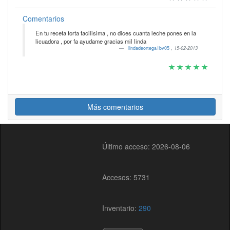
Comentarios
En tu receta torta facilisima , no dices cuanta leche pones en la
licuadora , por fa ayudame gracias mil linda
lindadeortega1bv05
,
15-02-2013
Más comentarios
Último acceso: 2026-08-06
Accesos: 5731
Inventario:
290