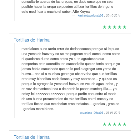
consultarte acerca de las crepas, en dado caso que no sea
posible hacer la crepa se pueden utilizar tortillas de trigo, o
esto modificaría mucho el sabor. Atte Keyna
kmirandaarrietajx05
,
20-10-2014
Tortillas de Harina
marcialeen pues seria error de dedoooooooo pero yo si le puse
una yema de huevo y no se me pegaron en el comal como antes
ni quedaron duras como antes yo si te agradesco que
compartas este secretito tan escondidito que se tenia porque yo
jamas habia escuchado que se le podia agregar una yema de
huevo... eso si a muchas gente yo observaba que sus tortillas
eran muy blanditas nada tiesas y muy sabrosas... y quizas es
porque le agregan la yema del huevo, en vez de agua leche , y
en vez de manteca inca o de cerdo le ponen mantequilla.... yo
estoy felizzzzzzzzzzzzzzzz porque porfin encuentro el modo
de una buena presentacion de mis tortillas en mi mesa y no
tortillas tiesas que me decian eran tostadas.... gracias , gracias
, gracias marcialeen.
acuariana109ax05
,
26-01-2013
Tortillas de Harina