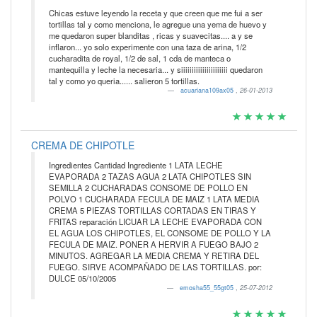
Chicas estuve leyendo la receta y que creen que me fui a ser
tortillas tal y como menciona, le agregue una yema de huevo y
me quedaron super blanditas , ricas y suavecitas.... a y se
inflaron... yo solo experimente con una taza de arina, 1/2
cucharadita de royal, 1/2 de sal, 1 cda de manteca o
mantequilla y leche la necesaria... y siiiiiiiiiiiiiiiiiiiiii quedaron
tal y como yo queria...... salieron 5 tortillas.
acuariana109ax05
,
26-01-2013
CREMA DE CHIPOTLE
Ingredientes Cantidad Ingrediente 1 LATA LECHE
EVAPORADA 2 TAZAS AGUA 2 LATA CHIPOTLES SIN
SEMILLA 2 CUCHARADAS CONSOME DE POLLO EN
POLVO 1 CUCHARADA FECULA DE MAIZ 1 LATA MEDIA
CREMA 5 PIEZAS TORTILLAS CORTADAS EN TIRAS Y
FRITAS reparación LICUAR LA LECHE EVAPORADA CON
EL AGUA LOS CHIPOTLES, EL CONSOME DE POLLO Y LA
FECULA DE MAIZ. PONER A HERVIR A FUEGO BAJO 2
MINUTOS. AGREGAR LA MEDIA CREMA Y RETIRA DEL
FUEGO. SIRVE ACOMPAÑADO DE LAS TORTILLAS. por:
DULCE 05/10/2005
emosha55_55gt05
,
25-07-2012