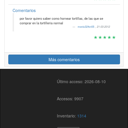
Comentarios
por favor quiero saber como hornear tortillas, de las que se
comprar en la tortilleria normal
monis324ct05
,
21-03-2012
Más comentarios
Último acceso: 2026-08-10
Accesos: 9907
Inventario:
1314