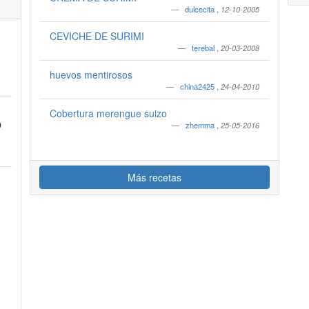
dulcecita
,
12-10-2005
CEVICHE DE SURIMI
terebal
,
20-03-2008
huevos mentirosos
china2425
,
24-04-2010
Cobertura merengue suizo
O
zhemma
,
25-05-2016
Más recetas