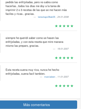
pedido las enfrijoladas, pero no sabia como
hacerlas...todos los dias me doy a la tarea de
imprimir 2 o 3 recetas de las que se me hacen màs
faciles y ricas.. gracias.
teresitapv06ak05
,
24-01-2008
siempre he queridi saber como se hasen las
enfrijoladas, y con esta reseta que mire manana
mismo las preparo, gracias.
19-01-2007
Esta receta suena muy rica, nunca he hecho
enfrijoladas, suena facil tambien.
marcialeen
,
11-01-2007
Más comentarios