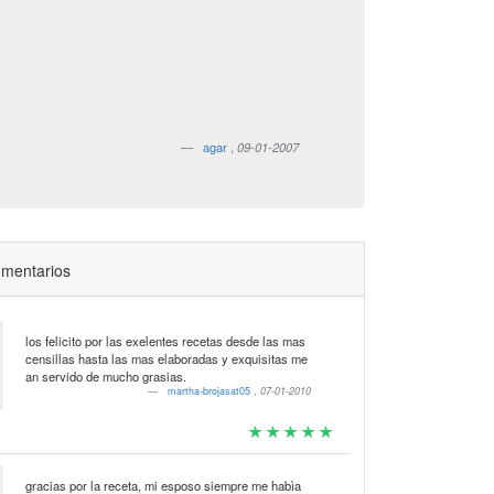
agar
,
09-01-2007
mentarios
los felicito por las exelentes recetas desde las mas
censillas hasta las mas elaboradas y exquisitas me
an servido de mucho grasias.
martha-brojasat05
,
07-01-2010
gracias por la receta, mi esposo siempre me habìa