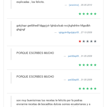
explicadas , los felicito.
[anonimo]
,
05-05-2010
gokjñopr gwt5thedf fdggyjytr fghdzsfsab nvcjkghdrttre hftgsdbh
ghgjngf
tghjgyik43gnjfgkjv05
,
27-10-2009
PORQUE ESCRIBES MUCHO
pati32ep05
,
31-05-2009
PORQUE ESCRIBES MUCHO
pati32ep05
,
31-05-2009
son muy buenìsimas tus recetas te felicito por fa podras
enviarme recetas de bocaditos dulces somos ecuatorianos y a