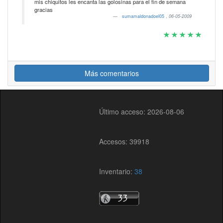
mis chiquitos les encanta las golosinas para el fin de semana
gracias
sumamaldonadoel05
,
06-05-2009
Más comentarios
Último acceso: 2026-08-06
Accesos: 39918
Inventario:
38