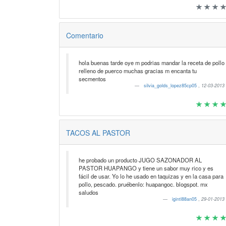
Comentario
hola buenas tarde oye m podrias mandar la receta de pollo
relleno de puerco muchas gracias m encanta tu
secmentos
silvia_golds_lopez85cp05
,
12-03-2013
TACOS AL PASTOR
he probado un producto JUGO SAZONADOR AL
PASTOR HUAPANGO y tiene un sabor muy rico y es
fácil de usar. Yo lo he usado en taquizas y en la casa para
pollo, pescado. pruébenlo: huapangoc. blogspot. mx
saludos
igintl88an05
,
29-01-2013