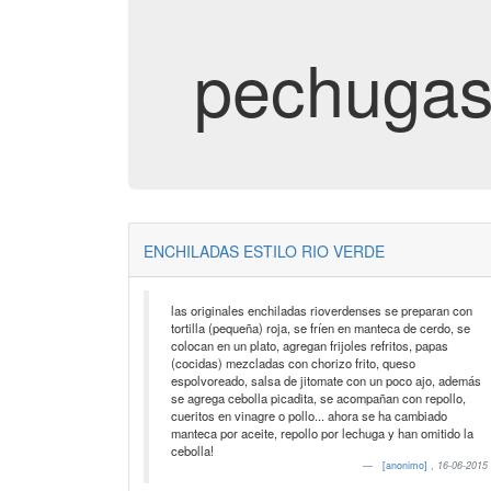
pechugas
ENCHILADAS ESTILO RIO VERDE
las originales enchiladas rioverdenses se preparan con
tortilla (pequeña) roja, se fríen en manteca de cerdo, se
colocan en un plato, agregan frijoles refritos, papas
(cocidas) mezcladas con chorizo frito, queso
espolvoreado, salsa de jitomate con un poco ajo, además
se agrega cebolla picadita, se acompañan con repollo,
cueritos en vinagre o pollo... ahora se ha cambiado
manteca por aceite, repollo por lechuga y han omitido la
cebolla!
[anonimo]
,
16-06-2015