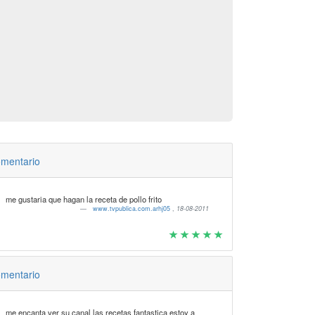
mentario
me gustaria que hagan la receta de pollo frito
www.tvpublica.com.arhj05
,
18-08-2011
mentario
me encanta ver su canal las recetas fantastica estoy a