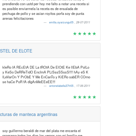
prendiendo con ustd per hoy me falto a notar una receta si
es posible enviarmela la receta es de ensalada de
pechuga de pollo y se asian royitos porfa soy de punta
arenas felicitaciones
emilia.oyarzungu05
,
28-07-2011
STEL DE ELOTE
kIeRo lA REcEtA DE La tROtA De ElOtE Ke llEbA PolLo
y KeSo DeRReTidO EncImA PLiSssSSssS!!!! hAy eS K
lLeVarOn Y PrObE Y Me EnCanTo y KiERo sabER COmo
se haCe PoR fA dIgAnMeEEeEE!!!
antonelabella37fr05
,
17-06-2011
cturas de manteca argentinas
soy guillermo beraldi de mar del plata me encanta el
programa todos los dias los vemos con mi familia me