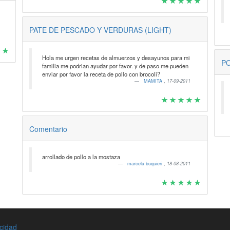
PATE DE PESCADO Y VERDURAS (LIGHT)
Hola me urgen recetas de almuerzos y desayunos para mi
PO
familia me podrian ayudar por favor. y de paso me pueden
enviar por favor la receta de pollo con brocoli?
MAMITA
,
17-09-2011
Comentario
arrollado de pollo a la mostaza
marcela buquieri
,
18-08-2011
acidad