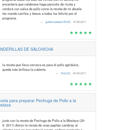
encantaria que calabrese haga panzotis de ricota y
verdura con salsa de pollo como la receta de mi abuela
les mando cariños y besos a todos los felicito por el
programa.
guillermobebe12fx05
,
15-06-2011
NDERILLAS DE SALCHICHA
la receta que lleva cerveza es para el pollo agridulce,
queda más brillosa la cubierta
DULCE
,
04-06-2011
ceta para preparar Pechuga de Pollo a la
staza
junto con la receta de Pechuga de Pollo a la Mostaza (20-
5- 2011) dieron la receta de unas papitas cambray al
cilantro pero no encuentro la receta. podrian postearla o