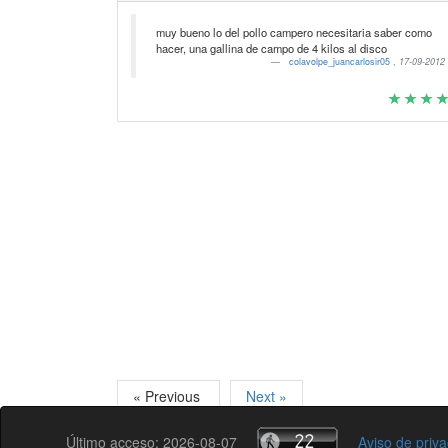
muy bueno lo del pollo campero necesitaria saber como
hacer, una gallina de campo de 4 kilos al disco
colavolpe_juancarlosir05
,
17-09-2012
« Previous
Next »
Último acceso: 2026-08-07
Aviso de priv