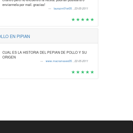
enviarmela por mail. gracias!
laurazm01et05
,
23-05-2011
LLO EN PIPIAN
CUAL ES LA HISTORIA DEL PEPIAN DE POLLO Y SU
ORIGEN
www.macramaseo05
,
22-05-2011