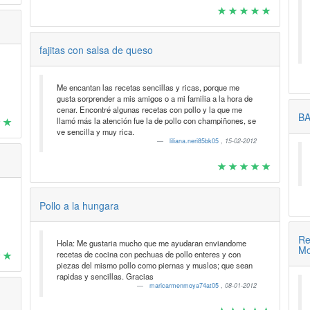
fajitas con salsa de queso
Me encantan las recetas sencillas y ricas, porque me
gusta sorprender a mis amigos o a mi familia a la hora de
cenar. Encontré algunas recetas con pollo y la que me
BA
llamó más la atención fue la de pollo con champiñones, se
ve sencilla y muy rica.
liliana.neri85bk05
,
15-02-2012
Pollo a la hungara
Re
Hola: Me gustaria mucho que me ayudaran enviandome
Mo
recetas de cocina con pechuas de pollo enteres y con
piezas del mismo pollo como piernas y muslos; que sean
rapidas y sencillas. Gracias
maricarmenmoya74at05
,
08-01-2012