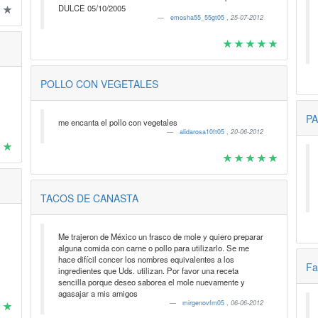
DULCE 05/10/2005
emosha55_55gt05
,
25-07-2012
POLLO CON VEGETALES
PA
me encanta el pollo con vegetales
alidarosa10ft05
,
20-06-2012
TACOS DE CANASTA
Me trajeron de México un frasco de mole y quiero preparar
alguna comida con carne o pollo para utilizarlo. Se me
hace difícil concer los nombres equivalentes a los
Fa
ingredientes que Uds. utilizan. Por favor una receta
sencilla porque deseo saborea el mole nuevamente y
agasajar a mis amigos
mirgenovfm05
,
06-06-2012