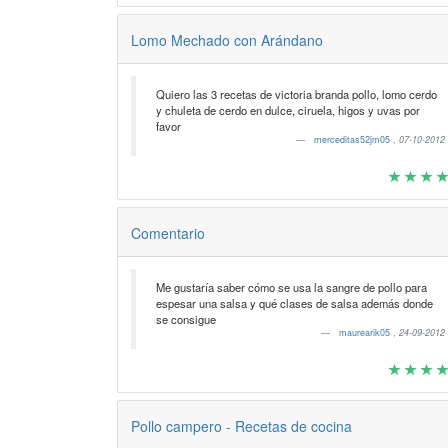
Lomo Mechado con Arándano
Quiero las 3 recetas de victoria branda pollo, lomo cerdo
y chuleta de cerdo en dulce, ciruela, higos y uvas por
favor
merceditas52jm05
,
07-10-2012
Comentario
Me gustaría saber cómo se usa la sangre de pollo para
espesar una salsa y qué clases de salsa además donde
se consigue
maurearik05
,
24-09-2012
Pollo campero - Recetas de cocina