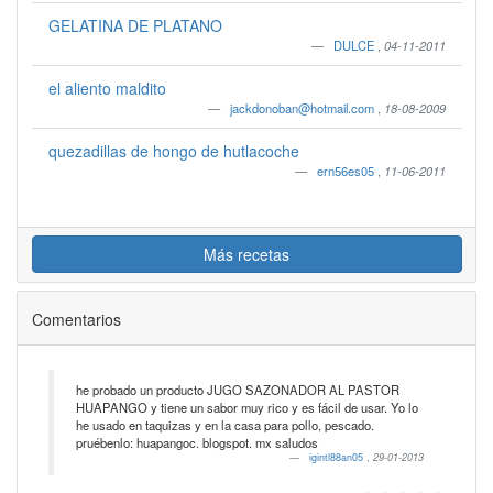
GELATINA DE PLATANO
DULCE
,
04-11-2011
el aliento maldito
jackdonoban@hotmail.com
,
18-08-2009
quezadillas de hongo de hutlacoche
ern56es05
,
11-06-2011
Más recetas
Comentarios
he probado un producto JUGO SAZONADOR AL PASTOR
HUAPANGO y tiene un sabor muy rico y es fácil de usar. Yo lo
he usado en taquizas y en la casa para pollo, pescado.
pruébenlo: huapangoc. blogspot. mx saludos
igintl88an05
,
29-01-2013