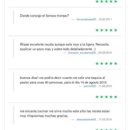
Donde consigo el famoso trompo?
fermoralesbw05
,
19-02-2011
Waaw excelente receta aunque esta mus a la ligera. Necesita
explicar un poco mas y sobre todo detalladamente. :)
jhonatan_escalanteij05
,
29-09-2010
buenos dias! me podria decir cuanto me sale una taquiza al
pastor para unas 60 personas, para el dia 14 de agosto 2010
jrarmxfi05
,
11-06-2010
me encanta cocinar me sirve mucho este sitio las receta estan
muy riiiquisimas muchas gracias.
alianzatoolcw05
,
17-03-2010