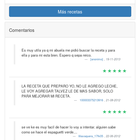
Más recetas
Comentarios
Es muy utila ya q mi abuela me pidió buscar la receta y para
ella y para mi esta bien. Espero q sepa reico.
[anonimo]
,
19-11-2013
LA RECETA QUE PREPARO YO, NO LE AGREGO LECHE,
LE VOY AGREGAR TALVEZ LE DE MAS SABOR, SOLO
PARA MEJORAR MI RECETA.
100003375213916
,
21-08-2012
se ve ke es muy facil de hacer lo voy a intentar. alguien sabe
como se hace el espaguetti verde....
liliavaquera_17fk05
,
22-06-2012