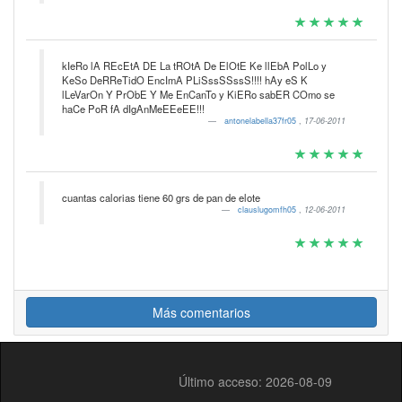
kIeRo lA REcEtA DE La tROtA De ElOtE Ke llEbA PolLo y
KeSo DeRReTidO EncImA PLiSssSSssS!!!! hAy eS K
lLeVarOn Y PrObE Y Me EnCanTo y KiERo sabER COmo se
haCe PoR fA dIgAnMeEEeEE!!!
antonelabella37fr05
,
17-06-2011
cuantas calorias tiene 60 grs de pan de elote
clauslugomfh05
,
12-06-2011
Más comentarios
Último acceso: 2026-08-09