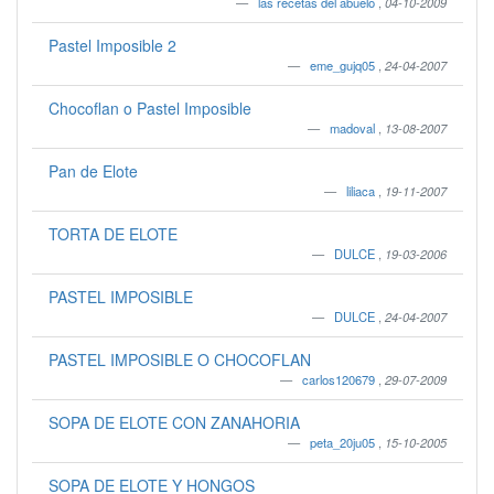
las recetas del abuelo
,
04-10-2009
Pastel Imposible 2
eme_gujq05
,
24-04-2007
Chocoflan o Pastel Imposible
madoval
,
13-08-2007
Pan de Elote
liliaca
,
19-11-2007
TORTA DE ELOTE
DULCE
,
19-03-2006
PASTEL IMPOSIBLE
DULCE
,
24-04-2007
PASTEL IMPOSIBLE O CHOCOFLAN
carlos120679
,
29-07-2009
SOPA DE ELOTE CON ZANAHORIA
peta_20ju05
,
15-10-2005
SOPA DE ELOTE Y HONGOS