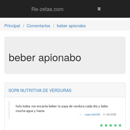
Re-zetas.com
Principal
Comentarios
beber apionabo
beber apionabo
SOPA NUTRITIVA DE VERDURAS
hola todos me encanta beber la sopa de verdura cada dia y bebo
mucha agua y hasta
nada-kbhh05
,
11-08-2008