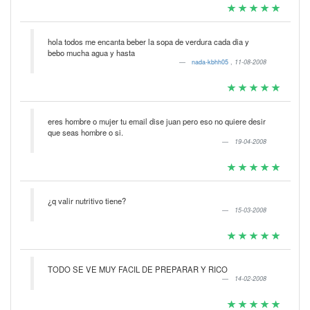
hola todos me encanta beber la sopa de verdura cada dia y
bebo mucha agua y hasta
nada-kbhh05
,
11-08-2008
eres hombre o mujer tu email dise juan pero eso no quiere desir
que seas hombre o si.
19-04-2008
¿q valir nutritivo tiene?
15-03-2008
TODO SE VE MUY FACIL DE PREPARAR Y RICO
14-02-2008