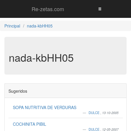
Re-zetas.com
Principal
nada-kbHH05
nada-kbHH05
Sugeridos
SOPA NUTRITIVA DE VERDURAS
DULCE
,
13-10-2005
COCHINITA PIBIL
DULCE
,
12-05-2007