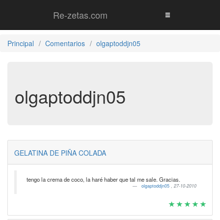
Re-zetas.com
Principal
Comentarios
olgaptoddjn05
olgaptoddjn05
GELATINA DE PIÑA COLADA
tengo la crema de coco, la haré haber que tal me sale. Gracias.
olgaptoddjn05
,
27-10-2010