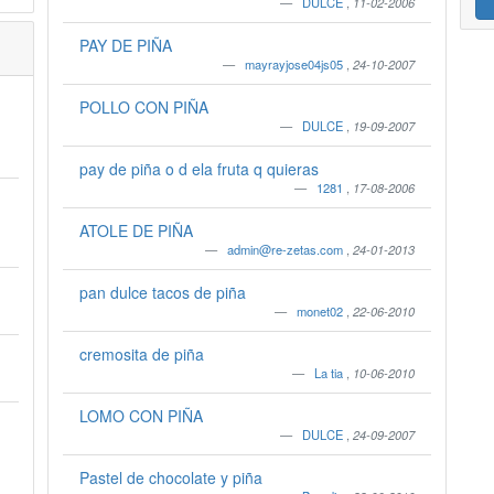
DULCE
,
11-02-2006
PAY DE PIÑA
mayrayjose04js05
,
24-10-2007
POLLO CON PIÑA
DULCE
,
19-09-2007
pay de piña o d ela fruta q quieras
1281
,
17-08-2006
ATOLE DE PIÑA
admin@re-zetas.com
,
24-01-2013
pan dulce tacos de piña
monet02
,
22-06-2010
cremosita de piña
La tia
,
10-06-2010
LOMO CON PIÑA
DULCE
,
24-09-2007
Pastel de chocolate y piña