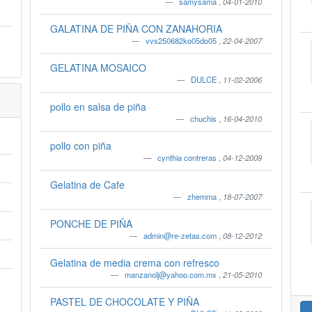
samysama
,
04-01-2010
GALATINA DE PIÑA CON ZANAHORIA
vvs250682ko05do05
,
22-04-2007
GELATINA MOSAICO
DULCE
,
11-02-2006
pollo en salsa de piña
chuchis
,
16-04-2010
pollo con piña
cynthia contreras
,
04-12-2009
Gelatina de Cafe
zhemma
,
18-07-2007
PONCHE DE PIÑA
admin@re-zetas.com
,
08-12-2012
Gelatina de media crema con refresco
manzanolj@yahoo.com.mx
,
21-05-2010
PASTEL DE CHOCOLATE Y PIÑA