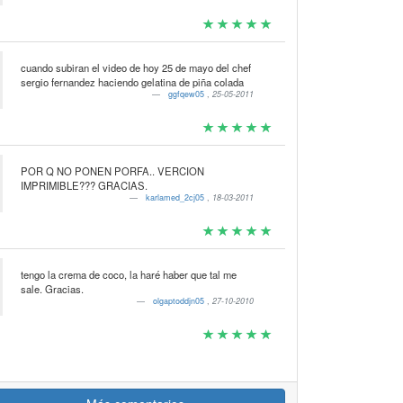
cuando subiran el video de hoy 25 de mayo del chef
sergio fernandez haciendo gelatina de piña colada
ggfqew05
,
25-05-2011
POR Q NO PONEN PORFA.. VERCION
IMPRIMIBLE??? GRACIAS.
karlamed_2cj05
,
18-03-2011
tengo la crema de coco, la haré haber que tal me
sale. Gracias.
olgaptoddjn05
,
27-10-2010