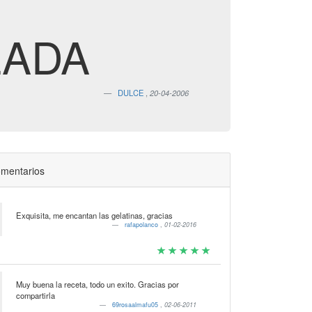
LADA
DULCE
,
20-04-2006
mentarios
Exquisita, me encantan las gelatinas, gracias
rafapolanco
,
01-02-2016
Muy buena la receta, todo un exito. Gracias por
compartirla
69rosaalmafu05
,
02-06-2011