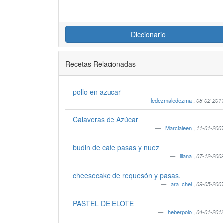
Diccionario
Recetas Relacionadas
pollo en azucar
ledezmaledezma
,
08-02-201
Calaveras de Azúcar
Marcialeen
,
11-01-200
budin de cafe pasas y nuez
iliana
,
07-12-200
cheesecake de requesón y pasas.
ara_chel
,
09-05-200
PASTEL DE ELOTE
heberpolo
,
04-01-201