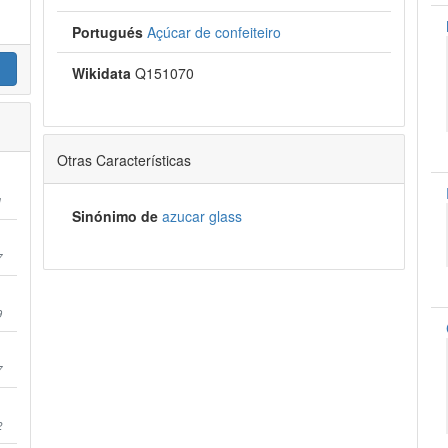
Portugués
Açúcar de confeiteiro
Wikidata
Q151070
Otras Características
1
Sinónimo de
azucar glass
7
9
7
2