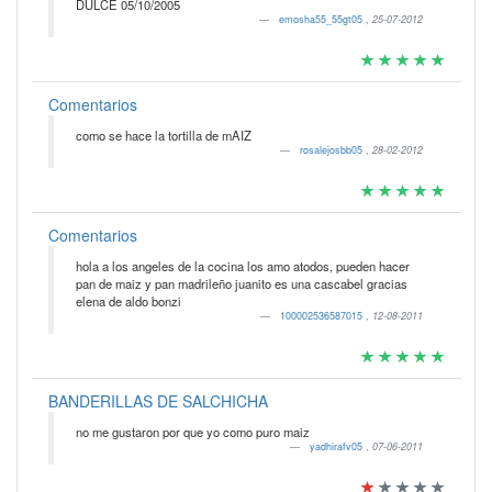
DULCE 05/10/2005
emosha55_55gt05
,
25-07-2012
Comentarios
como se hace la tortilla de mAIZ
rosalejosbb05
,
28-02-2012
Comentarios
hola a los angeles de la cocina los amo atodos, pueden hacer
pan de maiz y pan madrileño juanito es una cascabel gracias
elena de aldo bonzi
100002536587015
,
12-08-2011
BANDERILLAS DE SALCHICHA
no me gustaron por que yo como puro maiz
yadhirafv05
,
07-06-2011