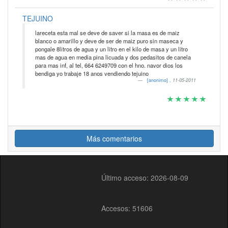
TEJUINO
lareceta esta mal se deve de saver si la masa es de maiz
blanco o amarillo y deve de ser de maiz puro sin maseca y
pongale 8litros de agua y un litro en el kilo de masa y un litro
mas de agua en media pina licuada y dos pedasitos de canela
para mas inf, al tel, 664 6249709 con el hno. navor dios los
bendiga yo trabaje 18 anos vendiendo tejuino
[anonimo]
,
11-05-2011
Más comentarios
Último acceso: 2026-08-09
Accesos: 51606