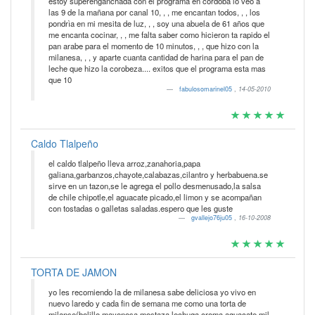
estoy superenganchada con el programa en cordoba lo veo a
las 9 de la mañana por canal 10, , , me encantan todos, , , los
pondrìa en mi mesita de luz, , , soy una abuela de 61 años que
me encanta cocinar, , , me falta saber como hicieron ta rapido el
pan arabe para el momento de 10 minutos, , , que hizo con la
milanesa, , , y aparte cuanta cantidad de harina para el pan de
leche que hizo la corobeza.... exitos que el programa esta mas
que 10
fabulosomarinel05
,
14-05-2010
Caldo Tlalpeño
el caldo tlalpeño lleva arroz,zanahoria,papa
galiana,garbanzos,chayote,calabazas,cilantro y herbabuena.se
sirve en un tazon,se le agrega el pollo desmenusado,la salsa
de chile chipotle,el aguacate picado,el limon y se acompañan
con tostadas o galletas saladas.espero que les guste
gvallejo76ju05
,
16-10-2008
TORTA DE JAMON
yo les recomiendo la de milanesa sabe deliciosa yo vivo en
nuevo laredo y cada fin de semana me como una torta de
milanse(bolillo,mayonesa,mostaza,lechuga,crema,aguacate,mil