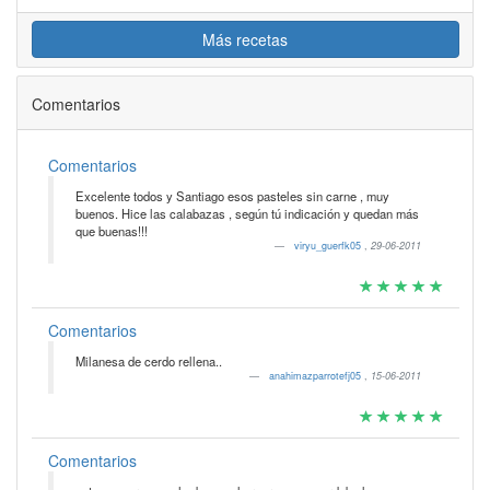
Más recetas
Comentarios
Comentarios
Excelente todos y Santiago esos pasteles sin carne , muy
buenos. Hice las calabazas , según tú indicación y quedan más
que buenas!!!
viryu_guerfk05
,
29-06-2011
Comentarios
Milanesa de cerdo rellena..
anahimazparrotefj05
,
15-06-2011
Comentarios