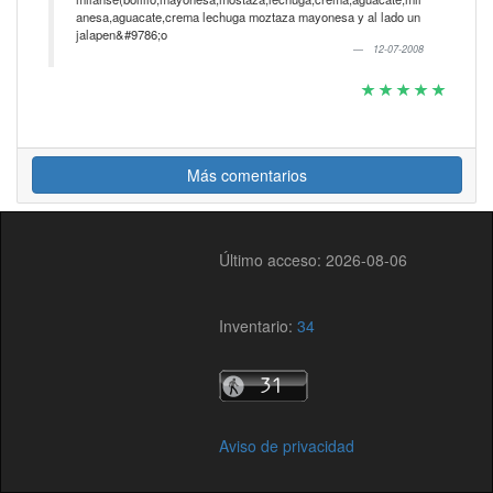
anesa,aguacate,crema lechuga moztaza mayonesa y al lado un
jalapen&#9786;o
12-07-2008
Más comentarios
Último acceso: 2026-08-06
Inventario:
34
Aviso de privacidad