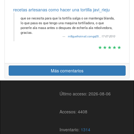
recetas artesanas como hacer una tortilla javi_rieju
que se necesita para que la tortilla salga o se mantenga blanda,
lo que pasa es que tengo una maquina tortilladora, o que
ponerle ala masa antes o despues de echerla ala rebolvedora,
gracias.
mi8guelhotmail.comgq05
,
17-07-2010
Más comentarios
Último acceso: 2026-08-06
Accesos: 4408
Inventario:
1314