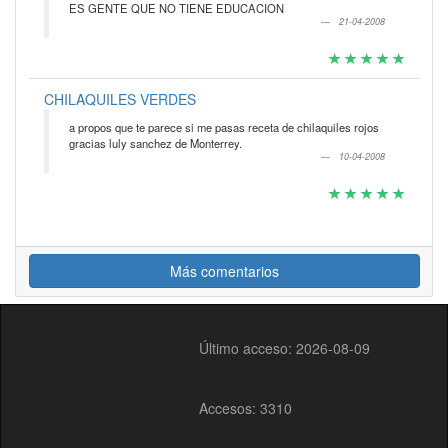
ES GENTE QUE NO TIENE EDUCACION
21-04-2008
CHILAQUILES VERDES
a propos que te parece si me pasas receta de chilaquiles rojos
gracias luly sanchez de Monterrey.
10-04-2008
Más comentarios
Último acceso: 2026-08-09
Accesos: 3310