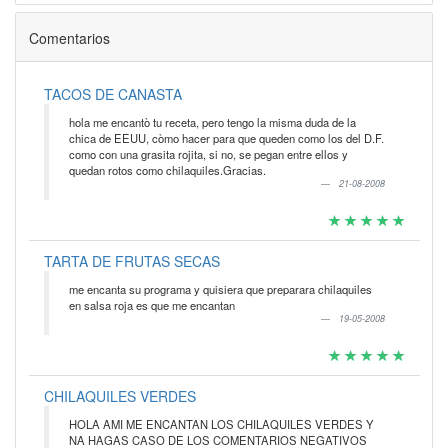
Comentarios
TACOS DE CANASTA
hola me encantò tu receta, pero tengo la misma duda de la
chica de EEUU, còmo hacer para que queden como los del D.F.
como con una grasita rojita, si no, se pegan entre ellos y
quedan rotos como chilaquiles.Gracias.
21-08-2008
TARTA DE FRUTAS SECAS
me encanta su programa y quisiera que preparara chilaquiles
en salsa roja es que me encantan
19-05-2008
CHILAQUILES VERDES
HOLA AMI ME ENCANTAN LOS CHILAQUILES VERDES Y
NA HAGAS CASO DE LOS COMENTARIOS NEGATIVOS