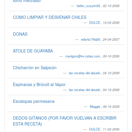
lomo mechado
belen_susyim05
,
02-10-2008
COMO LIMPIAR Y DESVENAR CHILES
DULCE
,
14-03-2006
DONAS
edortiz74lq05
,
24-04-2007
ATOLE DE GUAYABA
marigom@re-zetas.com
,
09-10-2006
Chicharrón en Salpicón
las recetas del abuelo
,
04-10-2009
Espinacas y Brócoli al Vapor
las recetas del abuelo
,
04-10-2009
Escalopas parmesana
Maggie
,
06-10-2009
DEDOS GITANOS (POR FAVOR VUELVAN A ESCRIBIR
ESTA RECETA)
DULCE
,
11-02-2006