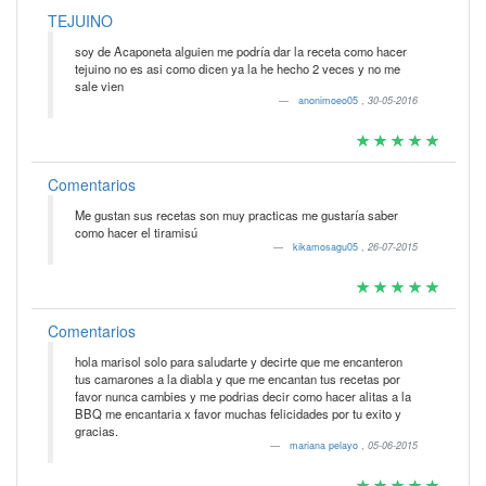
TEJUINO
soy de Acaponeta alguien me podría dar la receta como hacer
tejuino no es asi como dicen ya la he hecho 2 veces y no me
sale vien
anonimoeo05
,
30-05-2016
Comentarios
Me gustan sus recetas son muy practicas me gustaría saber
como hacer el tiramisú
kikamosagu05
,
26-07-2015
Comentarios
hola marisol solo para saludarte y decirte que me encanteron
tus camarones a la diabla y que me encantan tus recetas por
favor nunca cambies y me podrias decir como hacer alitas a la
BBQ me encantaria x favor muchas felicidades por tu exito y
gracias.
mariana pelayo
,
05-06-2015