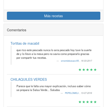
Más recetas
Comentarios
Tortitas de macabil
que rico este pescado nunca lo avia pescado hoy tuve la suerte
de y lo lleve a la mesa pero no savia como prepararlo gracias
por compartir tus recetas.
smontielsosacv05
,
16-03-2017
CHILAQUILES VERDES
Parece que le falta una mayor explicación, incluso saber cómo
se prepara la Salsa Verde... Saludos
PEPELOMELI
,
13-07-2016