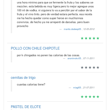
una hora minimo para que se fermente la fruta y los sabores se
mezclen. esta bebida es muy ligera pero lo mejor agregue unos
100 ml de vodka. ni siguiera lo va a percibir por el sabor de la
fruta y el vino tinto. pero de verdad estara perfecta. esa receta
me ha hecho quedar como super heroe en muchisimos
convivios. de hecho ya me arrepenti de darselas. pero buen
provecho
manlio.dodeep05
,
12-05-2012
POLLO CON CHILE CHIPOTLE
por k chingados no ponen las calorias de las cosas.
anonimokx05
,
07-11-2011
cemitas de trigo
cuantas calorias tiene?
miagl05
,
21-07-2011
PASTEL DE ELOTE