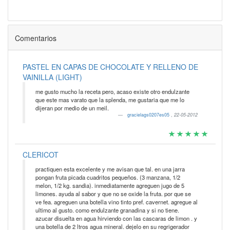
Comentarios
PASTEL EN CAPAS DE CHOCOLATE Y RELLENO DE
VAINILLA (LIGHT)
me gusto mucho la receta pero, acaso existe otro endulzante
que este mas varato que la splenda, me gustaria que me lo
dijeran por medio de un meil.
gracielags0207es05
,
22-05-2012
CLERICOT
practiquen esta excelente y me avisan que tal. en una jarra
pongan fruta picada cuadritos pequeños. (3 manzana, 1/2
melon, 1/2 kg. sandia). inmediatamente agreguen jugo de 5
limones. ayuda al sabor y que no se oxide la fruta. por que se
ve fea. agreguen una botella vino tinto pref. cavernet. agregue al
ultimo al gusto. como endulzante granadina y si no tiene.
azucar disuelta en agua hirviendo con las cascaras de limon . y
una botella de 2 ltros agua mineral. dejelo en su regrigerador