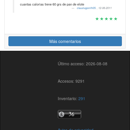
cuantas calorias tiene 60 grs de pan de elote
clauslugomfh05
,
12-06-2011
Más comentarios
Último acceso: 2026-08-08
Accesos: 9291
Inventario:
291
Aviso de privacidad