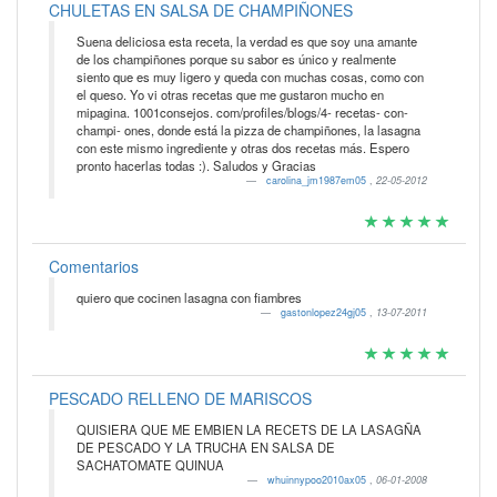
CHULETAS EN SALSA DE CHAMPIÑONES
Suena deliciosa esta receta, la verdad es que soy una amante
de los champiñones porque su sabor es único y realmente
siento que es muy ligero y queda con muchas cosas, como con
el queso. Yo vi otras recetas que me gustaron mucho en
mipagina. 1001consejos. com/profiles/blogs/4- recetas- con-
champi- ones, donde está la pizza de champiñones, la lasagna
con este mismo ingrediente y otras dos recetas más. Espero
pronto hacerlas todas :). Saludos y Gracias
carolina_jm1987em05
,
22-05-2012
Comentarios
quiero que cocinen lasagna con fiambres
gastonlopez24gj05
,
13-07-2011
PESCADO RELLENO DE MARISCOS
QUISIERA QUE ME EMBIEN LA RECETS DE LA LASAGÑA
DE PESCADO Y LA TRUCHA EN SALSA DE
SACHATOMATE QUINUA
whuinnypoo2010ax05
,
06-01-2008