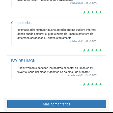
mlajbusak05
,
04-01-2013
Comentarios
estimado administrador mucho agradecere me pudiera informar
donde puedo comprar el jugo o zumo de limon la limonera de
antemano agradezco su apoyo atentamente
mlajbusak05
,
04-01-2013
PAY DE LIMON
Definitivamente de todos los postres el pastel de limon es mi
favorito, sabe delicioso y además no es dificil de preparar.
r.ma.villarrealfj05
,
25-06-2012
Más comentarios