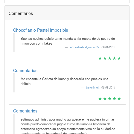
Comentarios
Chocoflan o Pastel Imposible
Buenas noches quisiera me mandaran la receta de de postre de
limon con corn flakes
ero.estrada.dguezav05
,
22-01-2016
Comentarios
Me encanta la Carlota de limón y decorarla con piña es una
delicia
[anonimo]
,
06-08-2014
Comentarios
estimado administrador mucho agradecere me pudiera informar
donde puedo comprar el jugo o zumo de limon la limonera de
antemano agradezco su apoyo atentamente vivo en la ciudad de
mexico (omision intencional de mayusculas)