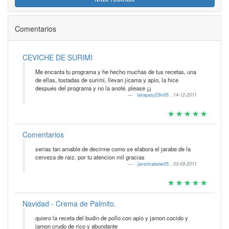
Comentarios
CEVICHE DE SURIMI
Me encanta tu programa y he hecho muchas de tus recetas, una
de ellas, tostadas de surimi, llevan jícama y apio, la hice
después del programa y no la anoté. please ¡¡¡
latiapaty23ln05
,
14-12-2011
Comentarios
serias tan amable de decirme como se elabora el jarabe de la
cerveza de raiz. por tu atencion mil gracias
javoticaboiw05
,
03-09-2011
Navidad - Crema de Palmito.
quiero la receta del budin de pollo con apio y jamon cocido y
jamon crudo de rico y abundante