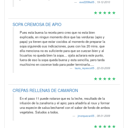
eve2209la05
,
19-12-2010
SOPA CREMOSA DE APIO
Pues esta buena la receta pero creo que no esta bien
explicada, en ningun momento dice que las verduras (apio y
papa) ya tienen que estar cocidos al momento de preparar la
sopa siguiendo sus indicaciones, pues con los 20 mins. que
ella menciona no es suficiente para que se cuezan bien y al
licuarlos no queda bien la sopa.... ojala aclarara este punto,
fuera de eso la sopa queda buena y esta sencilla, pero tarda
muchisimo en cocerse todo para poder terminarla.....
laura_reyesco05
,
22-03-2009
CREPAS RELLENAS DE CAMARON
En el paso 11 puede notarse que es la leche, resultado de la
infusión de la zanahoria y el apio; para añadirla al roux y formar
una especie de salsa bechamel con el sabor de fondo de ambos
vegetales. Saludos a todos.
jmorquezan05
,
08-01-2009