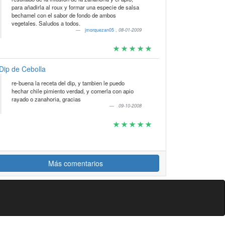
para añadirla al roux y formar una especie de salsa
bechamel con el sabor de fondo de ambos
vegetales. Saludos a todos.
jmorquezan05
,
08-01-2009
Dip de Cebolla
re-buena la receta del dip, y tambien le puedo
hechar chile pimiento verdad, y comerla con apio
rayado o zanahoria, gracias
09-10-2008
Más comentarios