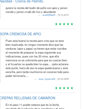
Navidad - Crema de Palmito.
quiero la receta del budin de pollo con apio y jamon
cocido y jamon crudo de rico y abundante
eve2209la05
,
19-12-2010
SOPA CREMOSA DE APIO
Pues esta buena la receta pero creo que no esta
bien explicada, en ningun momento dice que las
verduras (apio y papa) ya tienen que estar cocidos
al momento de preparar la sopa siguiendo sus
indicaciones, pues con los 20 mins. que ella
menciona no es suficiente para que se cuezan bien
y al licuarlos no queda bien la sopa.... ojala aclarara
este punto, fuera de eso la sopa queda buena y esta
sencilla, pero tarda muchisimo en cocerse todo para
poder terminarla.....
laura_reyesco05
,
22-03-2009
CREPAS RELLENAS DE CAMARON
En el paso 11 puede notarse que es la leche,
resultado de la infusión de la zanahoria y el apio;