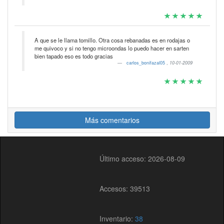
A que se le llama tomillo. Otra cosa rebanadas es en rodajas o
me quivoco y si no tengo microondas lo puedo hacer en sarten
bien tapado eso es todo gracias
carlos_bonifazal05
,
10-01-2009
Más comentarios
Último acceso: 2026-08-09
Accesos: 39513
Inventario:
38