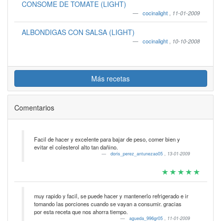
CONSOME DE TOMATE (LIGHT)
cocinalight
,
11-01-2009
ALBONDIGAS CON SALSA (LIGHT)
cocinalight
,
10-10-2008
Más recetas
Comentarios
Facil de hacer y excelente para bajar de peso, comer bien y
evitar el colesterol alto tan dañino.
doris_perez_antunezao05
,
13-01-2009
muy rapido y facil, se puede hacer y mantenerlo refrigerado e ir
tomando las porciones cuando se vayan a consumir. gracias
por esta receta que nos ahorra tiempo.
agueda_996gr05
,
11-01-2009