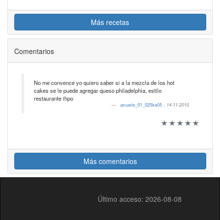
Más recetas
Comentarios
No me convence yo quiero saber si a la mezcla de los hot
cakes se le puede agregar queso philadelphia, estilo
restaurante ihpo
acuario_01_025ka05
,
14-11-2010
Más comentarios
Último acceso: 2026-08-08