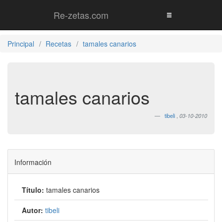
Re-zetas.com
Principal
Recetas
tamales canarios
tamales canarios
tibeli
,
03-10-2010
Información
Título:
tamales canarios
Autor:
tibeli