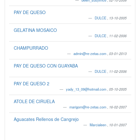
belen_susyim05
,
02-10-2008
PAY DE QUESO
DULCE
,
13-10-2005
GELATINA MOSAICO
DULCE
,
11-02-2006
CHAMPURRADO
admin@re-zetas.com
,
03-01-2013
PAY DE QUESO CON GUAYABA
DULCE
,
11-02-2006
PAY DE QUESO 2
yady_13_09@hotmail.com
,
05-10-2005
ATOLE DE CIRUELA
marigom@re-zetas.com
,
16-02-2007
Aguacates Rellenos de Cangrejo
Marcialeen
,
10-01-2007