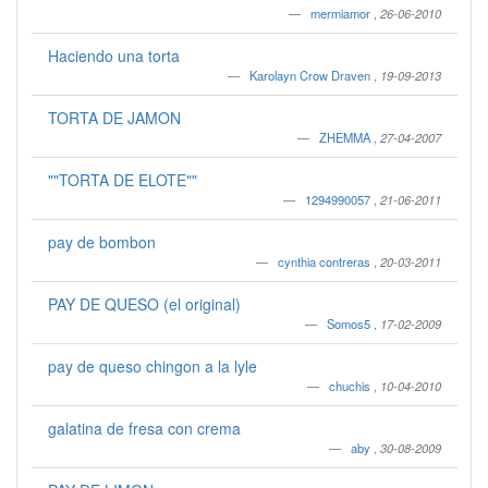
mermiamor
,
26-06-2010
Haciendo una torta
Karolayn Crow Draven
,
19-09-2013
TORTA DE JAMON
ZHEMMA
,
27-04-2007
""TORTA DE ELOTE""
1294990057
,
21-06-2011
pay de bombon
cynthia contreras
,
20-03-2011
PAY DE QUESO (el original)
Somos5
,
17-02-2009
pay de queso chingon a la lyle
chuchis
,
10-04-2010
galatina de fresa con crema
aby
,
30-08-2009