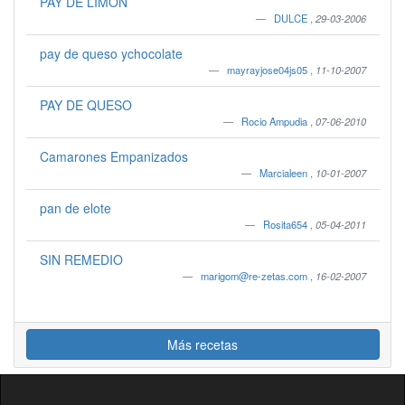
PAY DE LIMON
DULCE
,
29-03-2006
pay de queso ychocolate
mayrayjose04js05
,
11-10-2007
PAY DE QUESO
Rocio Ampudia
,
07-06-2010
Camarones Empanizados
Marcialeen
,
10-01-2007
pan de elote
Rosita654
,
05-04-2011
SIN REMEDIO
marigom@re-zetas.com
,
16-02-2007
Más recetas