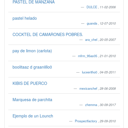
PASTEL DE MANZANA
DULCE
,
11-02-2006
pastel helado
guanda
,
12-07-2010
COCKTEL DE CAMARONES POBRES.
ara_chel
,
20-05-2007
pay de limon (carlota)
mfrm_95as05
,
21-01-2010
boolitaaz d graaniillo0
luceeritho0
,
04-05-2011
KIBIS DE PUERCO
mexicanchef
,
28-06-2008
Marquesa de parchita
zhemma
,
30-09-2017
Ejemplo de un Lounch
Prospectfactory
,
29-09-2010