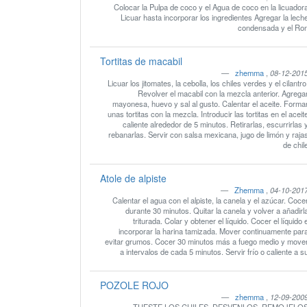
Colocar la Pulpa de coco y el Agua de coco en la licuador
Licuar hasta incorporar los ingredientes Agregar la lech
condensada y el Ro
Tortitas de macabil
zhemma
,
08-12-201
Licuar los jitomates, la cebolla, los chiles verdes y el cilantro
Revolver el macabil con la mezcla anterior. Agrega
mayonesa, huevo y sal al gusto. Calentar el aceite. Forma
unas tortitas con la mezcla. Introducir las tortitas en el aceit
caliente alrededor de 5 minutos. Retirarlas, escurrirlas 
rebanarlas. Servir con salsa mexicana, jugo de limón y raja
de chil
Atole de alpiste
Zhemma
,
04-10-201
Calentar el agua con el alpiste, la canela y el azúcar. Coce
durante 30 minutos. Quitar la canela y volver a añadirl
triturada. Colar y obtener el líquido. Cocer el líquido 
incorporar la harina tamizada. Mover continuamente par
evitar grumos. Cocer 30 minutos más a fuego medio y move
a intervalos de cada 5 minutos. Servir frío o caliente a s
POZOLE ROJO
zhemma
,
12-09-200