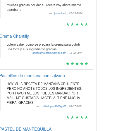
muchas gracias por dar su receta voy ahora mismo
a probarla
[anonimo]
,
07-03-2014
Crema Chantilly
quiero saber como se prepara la crema para cubrir
una torta y sus ingrediente gracias.
annelismateran06gmail.com
,
13-02-2014
Pastelitos de manzana con salvado
HOY VI LA RECETA DE MANZANA CRUJIENTE,
PERO NO ANOTE TODOS LOS INGREDIENTES,
POR FAVOR ME LOS PUEDES MANDAR POR
MAIL, ME GUSTARÍA HACERLA, TIENE MUCHA
FIBRA. GRACIAS
millerlupita2000go05
,
28-07-2011
PASTEL DE MANTEQUILLA