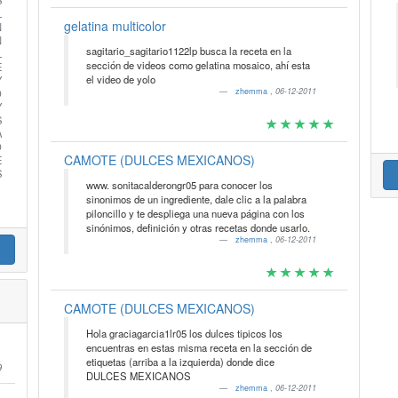
S
L
gelatina multicolor
N
N
sagitario_sagitario1122lp busca la receta en la
L
sección de videos como gelatina mosaico, ahí esta
E
el video de yolo
Y
zhemma
,
06-12-2011
O
Y
S
A
O
CAMOTE (DULCES MEXICANOS)
E
S
www. sonitacalderongr05 para conocer los
sinonimos de un ingrediente, dale clic a la palabra
piloncillo y te despliega una nueva página con los
sinónimos, definición y otras recetas donde usarlo.
zhemma
,
06-12-2011
CAMOTE (DULCES MEXICANOS)
Hola graciagarcia1lr05 los dulces tipicos los
encuentras en estas misma receta en la sección de
etiquetas (arriba a la izquierda) donde dice
9
DULCES MEXICANOS
zhemma
,
06-12-2011