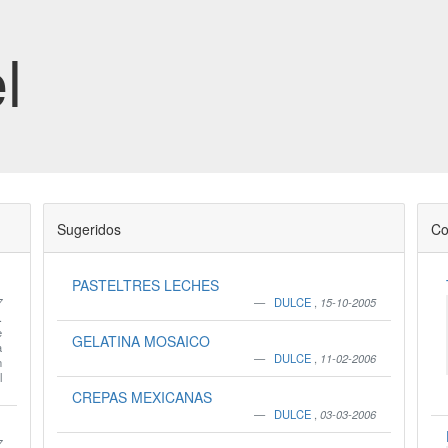
l
Sugeridos
Co
PASTELTRES LECHES
7
DULCE
,
15-10-2005
.
e
GELATINA MOSAICO
DULCE
,
11-02-2006
n
l
CREPAS MEXICANAS
DULCE
,
03-03-2006
7