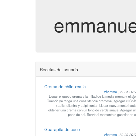
emmanue
Recetas del usuario
Crema de chile xcatic
zhemma
,
27-05-201
Licuar el queso crema y la mitad de la media crema y el ajo
Cuando ya tenga una consistencia cremosa, agregar el Chil
xcatic, cilantro y salpimentar. Licuar nuevamente hasta
obtener una crema con un tono de verde suave. Agregar u
poco de sal. Servir al momento o guardar en e
Guarapita de coco
zhemma
,
30-09-201