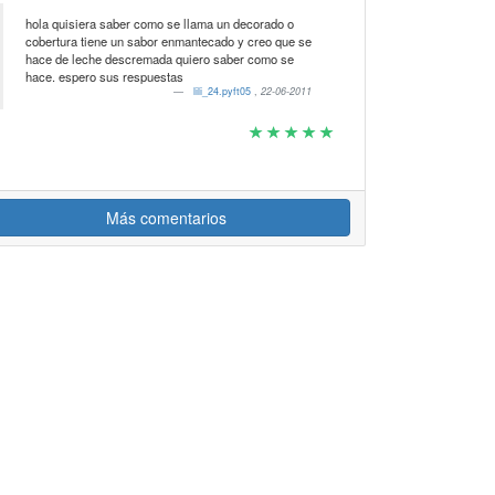
hola quisiera saber como se llama un decorado o
cobertura tiene un sabor enmantecado y creo que se
hace de leche descremada quiero saber como se
hace. espero sus respuestas
lili_24.pyft05
,
22-06-2011
Más comentarios