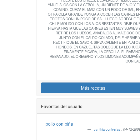
TUESTE LOS CHILES, DESVENLOS, REMOJELO
YMUELALOS CON LA CEBOLLA, UN DIENTE DE AJO Y E
COMINO. CUEZA EL MAIZ CON UN POCO DE SAL, E
OTRA OLLA GRANDE PONGA A COCER LAS CARNES E
TROZOS CON UN POCO DE SAL, LUEGO AGREGUE E
CHILE MOLIDO CON LOS AJOS RESTANTES, DEJE QU
HIERVA HASTA QUE LAS CARNES ESTEN MUY SUAVES 
RETIRE LOS HUESOS, AÑADALOS AL MAIZ COCID
JUNTO CON EL CALDO COLADO, DEJE HERVIR 
RECTIFIQUE EL SABOR. SIRVA CALIENTE EN PLATO
HONDOS, EN CAZUELITAS COLOQUE LA LECHUG
FINAMENTE PICADA, LA CEBOLLA, EL RABAN
REBANADO, EL OREGANO Y LOS LIMONES ACOMPAÑ
CON LA
Más recetas
Favoritos del usuario
pollo con piña
cynthia contreras
,
04-12-200