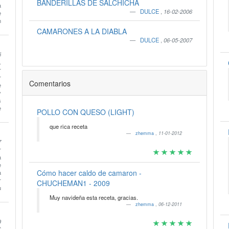
BANDERILLAS DE SALCHICHA
a
DULCE
,
16-02-2006
e
n
CAMARONES A LA DIABLA
DULCE
,
06-05-2007
5
.
r
r
Comentarios
e
y
s
e
POLLO CON QUESO (LIGHT)
que rica receta
zhemma
,
11-01-2012
7
r
a
e
Cómo hacer caldo de camaron -
a
r
CHUCHEMAN1 - 2009
u
Muy navideña esta receta, gracias.
zhemma
,
06-12-2011
9