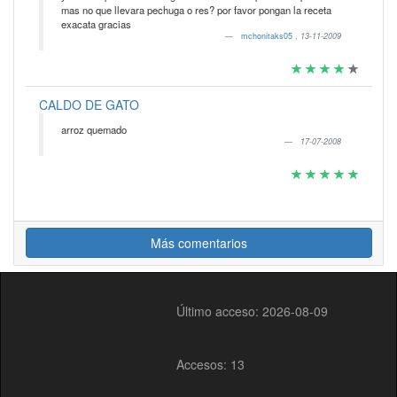
mas no que llevara pechuga o res? por favor pongan la receta
exacata gracias
mchonitaks05
,
13-11-2009
CALDO DE GATO
arroz quemado
17-07-2008
Más comentarios
Último acceso: 2026-08-09
Accesos: 13