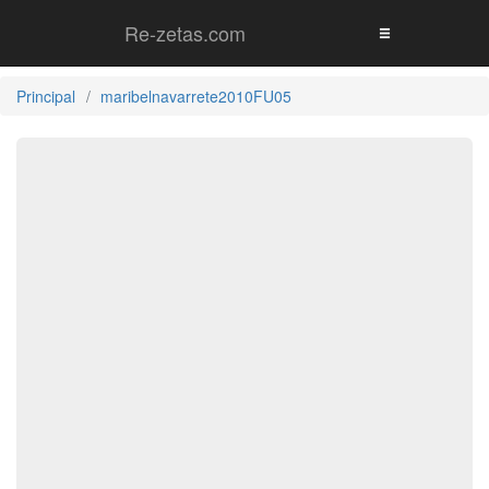
Re-zetas.com
Principal
maribelnavarrete2010FU05