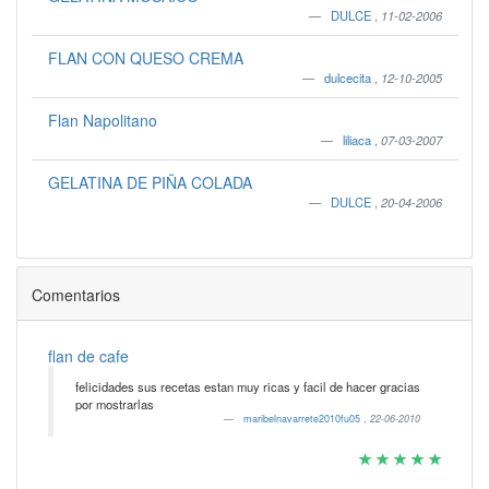
DULCE
,
11-02-2006
FLAN CON QUESO CREMA
dulcecita
,
12-10-2005
Flan Napolitano
liliaca
,
07-03-2007
GELATINA DE PIÑA COLADA
DULCE
,
20-04-2006
Comentarios
flan de cafe
felicidades sus recetas estan muy ricas y facil de hacer gracias
por mostrarlas
maribelnavarrete2010fu05
,
22-06-2010