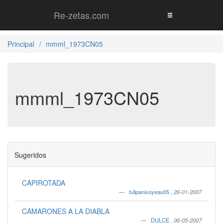
Re-zetas.com
Principal
mmml_1973CN05
mmml_1973CN05
Sugeridos
CAPIROTADA
tulipanixoyeau05
,
26-01-2007
CAMARONES A LA DIABLA
DULCE
,
06-05-2007