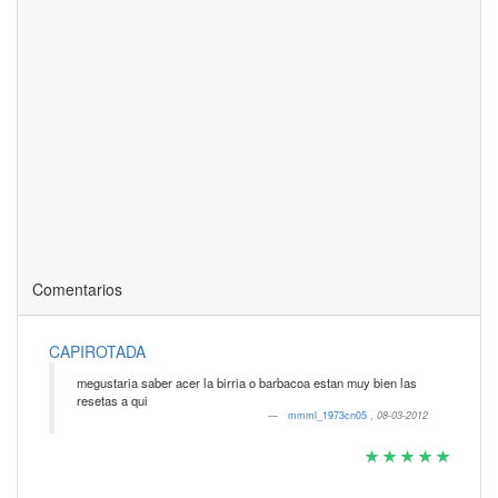
Comentarios
CAPIROTADA
megustaria saber acer la birria o barbacoa estan muy bien las
resetas a qui
mmml_1973cn05
,
08-03-2012